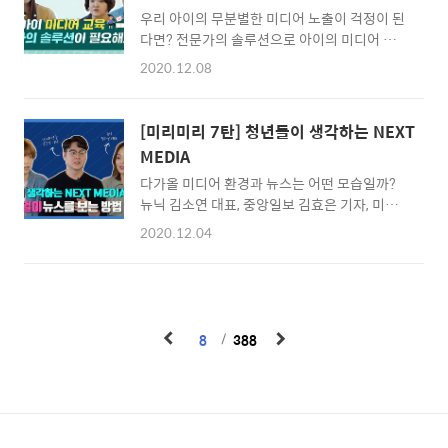
쿨 심석태 교수님이 직접 답해주셨습니다 :) 첫
성하고 있는 학생들의 일기장 사진을 보내주..
우리 아이의 무분별한 미디어 노출이 걱정이 된
번째 사연입니다. Q. 포털사이트 메인 추천 뉴
다면? 전문가의 솔루션으로 아이의 미디어 사용
스를 주로 보는 편인데, 공정성을 믿어도 될까
교육 함께 해봐요!
요? 포털사이트의 뉴스를 보더라도 다양한 기사
2020.12.08
중 언론사들이 큐레이션 해주는 뉴스 중에서 직
접 선택해보는 것을 추천합니다. 또한 과도한 포
털에 대한 의존은 피하는 것이 좋습니다. 포털이
[미리미리 7탄] 청년들이 생각하는 NEXT
뉴스의 공정성에 대한 책임을 지진 않기 때문이
MEDIA
죠. 스스로 뉴스의 공정성..
다가올 미디어 환경과 뉴스는 어떤 모습일까?
뉴닉 김소연 대표, 중앙일보 김효은 기자, 미디
어오늘 금준경 기자가 모여 청년들과 NEXT
2020.12.04
MEDIA에 대해 이야기하다! 1부 - 새로운 미디
어 산업과 변화하는 뉴스
https://youtu.be/yM33lyGMlTQ 2부 - 밀레
니얼이 선호하는 뉴스 형태와 콘텐츠 소비패턴
https://youtu.be/DusjizkrHFI 3부 - NEXT
8
388
MEDIA에 대한 향후전망
https://youtu.be/x9GD3NKbDrg NEXT
MEDIA에 대한 여러분들의 생각을 댓글로 남겨
주세요! 모두 영상 시청하러 GO!GO!