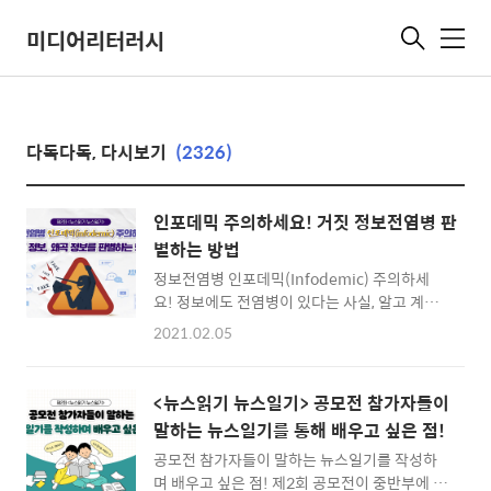
미디어리터러시
메
뉴
다독다독, 다시보기
(2326)
인포데믹 주의하세요! 거짓 정보전염병 판
별하는 방법
정보전염병 인포데믹(Infodemic) 주의하세
요! 정보에도 전염병이 있다는 사실, 알고 계셨
나요? 거짓 정보, 왜곡 정보를 판별하는 방법에
2021.02.05
대해 알아가봅시다~! 정보전염병 인포데믹이란
무엇일까요? 인포데믹은 정보(Information)
와 전염병(Epidemic)의 합성어로, 근거 없는
<뉴스읽기 뉴스일기> 공모전 참가자들이
각종 루머들이 확산되면서 우리 사회에 심각한
말하는 뉴스일기를 통해 배우고 싶은 점!
혼란과 갈등을 유발하는 것을 말합니다. 거짓 정
공모전 참가자들이 말하는 뉴스일기를 작성하
보는 IT 기기나 미디어를 통해 급속도로 퍼지기
며 배우고 싶은 점! 제2회 공모전이 중반부에 접
때문에, 사용자가 주의 깊게 정보를 받아들이는