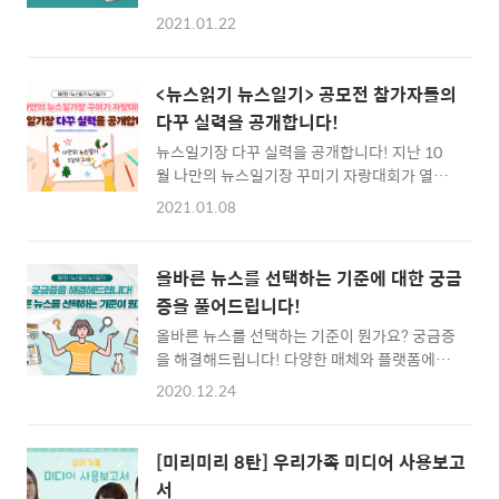
어들었습니다. 많은 분들이 뉴스일기를 작성하
연습이 필요합니다. 워싱턴주립대학의 마이크
2021.01.22
며 참여하고 계신데요! 어떤 계기로 뉴스일기를
콜필드(Mike Caulfield)가 제시한 에 대해 소
시작하게 되었을까요? 여러분은 뉴스읽기 뉴스
개합니다! 1. 이용 중지하기 2. 출처 확인 3. 다
일기 공모전에 참여하여 어떤 것을 배우고 싶나
른 보도 찾아보기 4. 맥락 확인 SNS를 통해 쉽
<뉴스읽기 뉴스일기> 공모전 참가자들의
요? 직접 그 답을 들어보았습니다! “틀린 것이
게 접하는 정보가 확인된 것인지 불분..
다꾸 실력을 공개합니다!
아니라 다른 것이라는 것을 알면 좋겠어요(홍수
뉴스일기장 다꾸 실력을 공개합니다! 지난 10
지님)” 다양한 뉴스를 읽으며 하나의 사건에 대
월 나만의 뉴스일기장 꾸미기 자랑대회가 열렸
해서도 여러 시각이 존재한다는 것을 느낄 수 있
죠? 제2회 참가자들이 열심히 작성 중인 일기장
을 거예요! 동시에 나의 입장은 어떤지 정리해
2021.01.08
사진을 보내주었어요! 알록달록 예쁜 다이어리
보는 것도 좋겠죠? “사실 여부에 대해 스스로 판
꾸미기 실력과 더불어 열정 가득한 내용까지 함
단하고 확인하는 능력(민지훈님)” 뉴스의 내용
께 확인해볼까요~? 황형준 님의 뉴스일기장입
에 대해 비판적으로 받아들이는 훈련도 가능하
올바른 뉴스를 선택하는 기준에 대한 궁금
니다! 뉴스일기를 재미있게 쓰고 있다고 하네
죠~! “선입견이 없는 통찰력(서윤하님)” 편하
증을 풀어드립니다!
요. 한쪽에는 직접 오려 스크랩한 신문을 반대쪽
고 익숙한 방법으로만 뉴스를 소비..
올바른 뉴스를 선택하는 기준이 뭔가요? 궁금증
에는 자신의 생각을 적으며 뉴스일기를 작성하
을 해결해드립니다! 다양한 매체와 플랫폼에서
는 모습입니다. 송연우 님의 뉴스일기장입니다
유통되는 대량의 뉴스들, 매일 많은 정보를 접하
~ 수준급의 그림 실력이 돋보이는데요? 뉴스를
2020.12.24
는 우리들에게 어떻게 하면 좀 더 똑똑하게 뉴스
보며 세상을 읽는 눈을 기르며 일기를 쓰면서는
를 소비할 수 있는지 알려주실 전문가 분들을 모
보고 들은 세상의 이야기를 기록한다고 합니다.
셨습니다~! 뉴스에 대한 다양한 고민에 대해
송연우 학생이 담은 세상의 이야기가 궁금하네
[미리미리 8탄] 우리가족 미디어 사용보고
KBS 신지혜 기자님과 세명대학교 저널리즘스
요! 대표자 김시지님께서 단체로 뉴스일기를 작
서