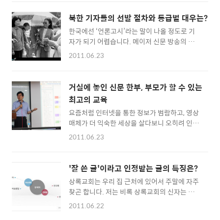
오늘 소개해 드릴 곳은 넓고 쾌적한 환경은 물론
읽는 것이 재미있고 어느새 습관이 되어버렸다.
많은 책을 보유하고 있고, 공부하기에도 안성맞
나는 그 동안의 신문 구독을 통해 많은 것을 배
북한 기자들의 선발 절차와 등급별 대우는?
춤인 도서관입니다. 연신내역에서 내려 언덕을
우고 익힐 수 있었다. 그 첫 번째는 남다른 언어
한국에선 ‘언론고시’라는 말이 나올 정도로 기
따라 올라가다 보면 마치 성을 떠오르게 하는 웅
구사 능력을 키운 것이다. 지난해 담임 선생님으
자가 되기 어렵습니다. 메이저 신문 방송의 경우
장한 건물이 나타나는데요. 이 건물이 바로 ‘은
로부터 나이..
채용시험을 치를 때마다 수백 대 일의 경쟁이 벌
평구립도서관’입니다. 과 을 수상한 화려한 과
2011.06.23
어집니다. 그렇다면 북한에서 기자는 어떤 사람
거(?)가 있는 도서관인데요. 그럼 커다란 규모
이 뽑히며 사회적 위상은 어떨까요? 북한 역시
와 멋진 외관만큼 넓고 쾌적한 환경을 제공하는
기자가 되기 매우 힘듭니다. 그렇지만 아무 학부
도서관은 어떤 모습일지 소개하겠습니다. 이용
거실에 놓인 신문 한부, 부모가 할 수 있는
나 나와도 채용시험에서 우수한 성적을 받으면
자에게 편리한 환경을 제공 모든 도서관은 각각
최고의 교육
기자가 될 수 있는 남한과 달리 북한에선 관련
의 특색이 있을텐데요. 은평구립도서관은 철저
요즘처럼 인터넷을 통한 정보가 범람하고, 영상
학과를 나온 졸업생 중에서 우수한 사람을 노동
한 좌석 시스템이 구비되어 있어 ..
매체가 더 익숙한 세상을 살다보니 오히려 인문
당에서 뽑아 언론사에 임명합니다. 북한 사회는
학에 대한 관심과 욕구가 많아지는 것 같습니다.
기자 뿐 아니라 모든 직업을 국가가 배치하는 형
2011.06.23
특히 글쓰기가 경쟁력이란 말이 있을 정도로 글
식이기 때문에 입사시험이라는 것이 없습니다.
쓰기에 대한 중요성도 강조되고 있는데요. 중•
한국 대학에 신문방송학과 등 언론관련 학과들
고등학생 자녀를 둔 부모들도 글쓰기가 대입과
이 있는 것처럼 북한에도 조선어문학부 안에 신
'잘 쓴 글'이라고 인정받는 글의 특징은?
논술에 있어서 중요하다는 것을 알기 때문에 어
문학과가 따로 있습니다. 이중 가장 유리한 지위
상록교회는 우리 집 근처에 있어서 주말에 자주
떻게 하면 글 잘 쓰는 아이로 키울 수 있을까 고
에 있는 것이 김일성종합대학..
찾곤 합니다. 저는 비록 상록교회의 신자는 아니
민하며, 책도 읽어보게 하고 논술 학원에 보내기
지만 상록교회에서 일하는 담임목사님을 좋아
도 합니다. 이렇게 글쓰기 실력을 키울 수 있는
2011.06.22
하기 때문에 그 분의 말씀을 듣기 위해서라도 상
방법을 고민하는 부모들에게 ‘한국언론진흥재