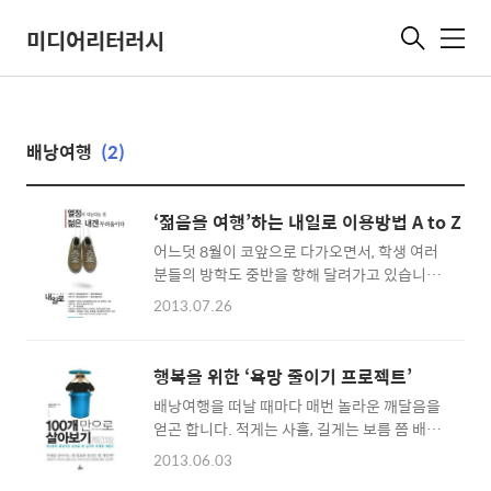
미디어리터러시
메
뉴
배낭여행
(2)
‘젊음을 여행’하는 내일로 이용방법 A to Z
어느덧 8월이 코앞으로 다가오면서, 학생 여러
분들의 방학도 중반을 향해 달려가고 있습니다.
장마가 지나고 본격적으로 찾아온 더위에 더욱
2013.07.26
간절하게 생각나는 것이 바로 ‘여행’인데요. 방
학이면 동남아니, 유럽이니 해외여행을 떠나는
친구들도 많지만 무엇보다 20대들이 가장 도전
행복을 위한 ‘욕망 줄이기 프로젝트’
해보고 싶어 하는 여행 중 하나가 바로 ‘내일
배낭여행을 떠날 때마다 매번 놀라운 깨달음을
로’일 것입니다. 내일로는 어느새 20대들이 꼭
얻곤 합니다. 적게는 사흘, 길게는 보름 쯤 배낭
도전해봐야 할 필수 리스트가 되었습니다. 오늘
을 메고 타국의 거리를 걷다보면 반드시 필요할
은 ‘젊음의 여행’이라는 새로운 트렌드를 제시
2013.06.03
거라 여겨 서울에서부터 고이 챙겨왔던 짐들이
하는 내일로에 대하여 자세히 알아보려 합니다.