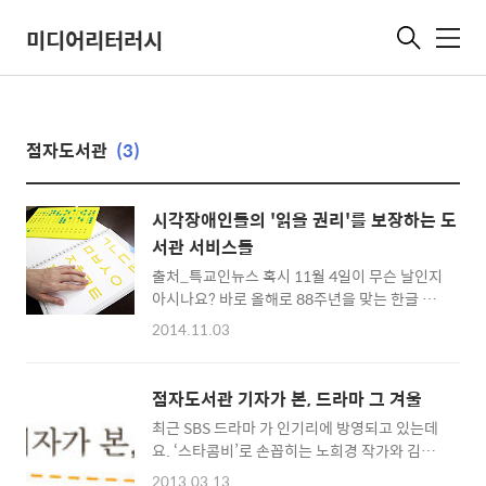
미디어리터러시
메
뉴
점자도서관
(3)
시각장애인들의 '읽을 권리'를 보장하는 도
서관 서비스들
출처_특교인뉴스 혹시 11월 4일이 무슨 날인지
아시나요? 바로 올해로 88주년을 맞는 한글 점
자의 날입니다. 점자란 지면 위에 도드라진 점을
2014.11.03
손가락으로 만져서 글을 읽는 시각장애인용 문
자입니다. 시각 장애인들은 음성이나 점자를 통
해 글을 읽고 있는데요. 음성이나 점자 등의 방
점자도서관 기자가 본, 드라마 그 겨울
법을 이용한다고 하더라도 비장애인들은 잘 알
최근 SBS 드라마 가 인기리에 방영되고 있는데
지 못하는 시각장애인들의 고충은 여전히 존재
요. ‘스타콤비’로 손꼽히는 노희경 작가와 김규
합니다. 그들도 세상 돌아가는 일을 알고 싶어하
태 감독의 작품인데다가, 송혜교-조인성 주연으
며, '알 권리'가 있습니다. 그러나 그 권리가 충
2013.03.13