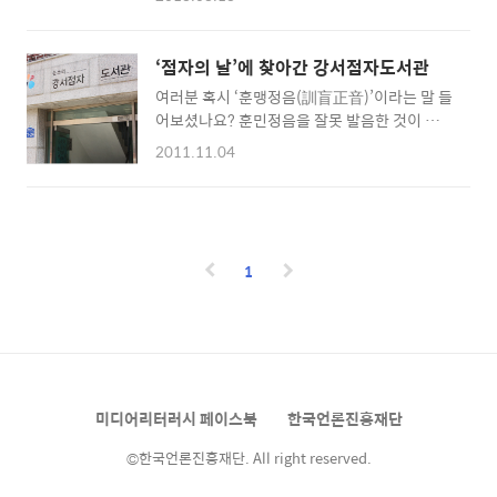
로 화제가 되었죠. 마치 한 편의 시를 감상하는
족되기는 쉽지 않은 것이 현실이죠. 그 가운데에
듯한 아름다운 영상이 펼쳐져 드라마 팬들의 마
점자와 같은 구세주들이 있다고 하는데요. 어떤
음을 사로잡고 있습니다. 주연배우들의 열연 또
것들이 있는 지 한 번 살펴볼까요? 시각장애인
‘점자의 날’에 찾아간 강서점자도서관
한 작품의 완성도를 높여주고 있지요. [출처-서
을 위한 '특수 도서'가 가득! 점자도서관 먼저 점
여러분 혹시 ‘훈맹정음(訓盲正音)’이라는 말 들
울신문] 특히 송혜교 씨는 극 중 시각장애인 오
자도서관입니다. 점자도서관은 시각장애인들
어보셨나요? 훈민정음을 잘못 발음한 것이 아니
영 역할을 연기하고 있는데요. 드라마 초반 시각
을 위해 만들어진 도서관..
냐고 생각할 수 있겠지만, 우리나라의 시작장애
장애인 설정에도 하이힐을 신고 출연한 송혜교
2011.11.04
인을 위한 한글점자가 바로 ‘훈맹정음’이라는
씨에 대해서 논란이 일기도 했습니다. 일부 시청
사실. 아마 모르는 분들도 많았을 것 같습니다.
자들은 과연 “시각장애인 역할을 맡은 송혜교
오늘 11월 4일은 바로 이 ‘훈맹정음’의 창안을
씨가 풀 메이크업에 하이힐을 신은 것이 옳으
기념하는 ‘한글 점자의 날’입니다. 지금의 점자
냐”며 문제 제기를 하기도 했는데요. 노희경 작
를 처음 만든 사람은 프랑스의 루이 브라유
가는 “시각장애인 교본을 보면 실제로 화장하는
1
(Louis Braille)인데요. ‘송암 박두성’ 선생은
법과 하이힐 신는 법이 있다..
이 브라유식 점자를 한글점자로 창안하여 우리
나라의 시각장애인들의 문맹퇴치에 기여했습니
다. 이렇게 한글점자는 1922년 11월 4일 반포
되어 점자도서를 통해 지금도 시각장애인들의
교육, 학습, 문화 생활에서 쓰이고 있습니다. 비
미디어리터러시 페이스북
한국언론진흥재단
장애인들은 점자도서를 쉽게 접할 수 없어서 잘
모르겠지만, 우..
©한국언론진흥재단. All right reserved.