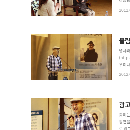
아름답
만든 
2012.
다고 
지금의
울림
명사와
(htt
우리나
의 뒷
2012.
에 온
끝날 
광고
꽃피는
강연을
로 광