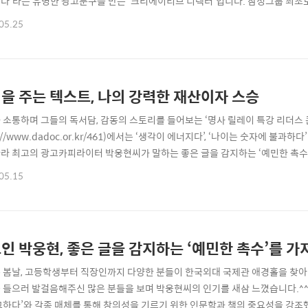
다’라는 유명한 광고문구를 만든 ‘크리에이티브 디렉터’입니다. 삼성그룹 최초로
최인아 님이 우리에게 들려주고픈 강연은 어떤 것인지 함께 만나보시죠?^^ 텍스
05.25
합니다. 시간이 지나며 자신의 연구를 학생에게 가르쳐 보고 싶다는 생각에 교수의
 직업과 달라 보이기도 하지만 모두 ..
을 주는 텍스트, 나의 강력한 재산이자 스승
 소통하며 그들의 독서담, 감동의 스토리를 들어보는 ‘명사 릴레이 특강 리더스 
p://www.dadoc.or.kr/461)에서는 ‘생각이 에너지다’, ‘나이는 숫자에 불과
라 최고의 광고카피라이터 박웅현씨가 말하는 좋은 글을 감지하는 ‘예민한 촉수’
이야기를 함께 나눠볼까 합니다.^^ 박웅현 씨는 “나에게 울림을 준 텍스트는 다
05.15
 이들에게 한마디 하자면, 촉수를 민감하게 하기 위해서 텍스트를 읽으십시오!”라
무렵 청중에게 공개한 박웅현 씨의 공..
인 박웅현, 좋은 글을 감지하는 ‘예민한 촉수’를 가
 봄날, 고등학생부터 직장인까지 다양한 분들이 한국외대 국제관 애경홀을 찾아
 들으러 발걸음해주신 많은 분들을 보며 박웅현씨의 인기를 새삼 느꼈습니다.^^ 
고하다’와 각종 매체를 통해 창의성을 기르기 위한 인문학과 책의 중요성을 강조