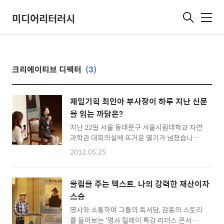
미디어리터러시
메
뉴
크리에이티브 디렉터
(3)
제일기획 최인아 부사장이 하루 지난 신문
을 읽는 까닭은?
지난 22일 서울 동대문구 서울시립대학교 자연
과학관 대회의실에 뜨거운 열기가 넘쳤습니다.
한국언론진흥재단과 조선일보가 주최하는 ‘리
2012.05.25
더스 콘서트’의 일곱 번째 시간으로 제일기획 최
인아 부사장을 만나러 온 인파 때문이었는데요.
최인아 부사장은 ‘그녀는 프로다. 프로는 아름
울림을 주는 텍스트, 나의 강력한 재산이자
답다’라는 유명한 광고문구를 만든 ‘크리에이티
스승
브 디렉터’입니다. 삼성그룹 최초로 여성 부사
명사와 소통하며 그들의 독서담, 감동의 스토리
장에 올라 수십 년간 유행을 이끈 광고를 만든
를 들어보는 ‘명사 릴레이 특강 리더스 콘서트’
최인아 님이 우리에게 들려주고픈 강연은 어떤