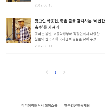
지난 포스팅(http://www.dadoc.or.kr/461)
것인지 함께 만나보시죠?^^ 텍스트의 즐거움
2012.05.15
에서는 ‘생각이 에너지다’, ‘나이는 숫자에 불과
최인아 부사장의 어릴 때 꿈은 소설가였다고 합
하다’ 등 우리에게 익숙한 광고 문구로 이른바
니다. 시간이 지나며 자신의 연구를 학생에게 가
‘대박’을 친 우리나라 최고의 광고카피라이터
르쳐 보고 싶다는 생각에 교수의 꿈을 가졌고,
광고인 박웅현, 좋은 글을 감지하는 ‘예민한
박웅현씨가 말하는 좋은 글을 감지하는 ‘예민한
대학 때는 기자도 되고 싶었다고 해요. 지금의
촉수’를 가져라
촉수’ 에 대해서 이야기 나눠봤는데요. 오늘은
직업과 달라 보이기도 하지만 모두 ..
꽃피는 봄날, 고등학생부터 직장인까지 다양한
그 날 행사의 뒷이야기를 함께 나눠볼까 합니
분들이 한국외대 국제관 애경홀을 찾아 주셨습
다.^^ 박웅현 씨는 “나에게 울림을 준 텍스트는
니다. 따뜻한 날씨와 만발하는 꽃을 포기하고 강
다 보관하는데 이것이 가장 강력한 재산”이라며
2012.05.11
연을 들으러 발걸음해주신 많은 분들을 보며 박
“이 자리에 온 이들에게 한마디 하자면, 촉수를
웅현씨의 인기를 새삼 느꼈습니다.^^ 박웅현씨
민감하게 하기 위해서 텍스트를 읽으십시
는 그동안 저서인 ‘책은 도끼다’, ‘인문학으로 광
오!”라며 다독(多讀)의 중요성을 거듭 언급했
고하다’와 각종 매체를 통해 창의성을 기르기 위
어요. 1부가 끝날 무렵 청중에게 공개한 박웅현
한 인문학과 책의 중요성을 강조했는데요. 오늘
씨의 공..
1
리더스 콘서트에서는 “촉수에 관하여”라는 주
제로 텍스트에 대한 남다른 촉수에 대해 이야기
를 해주셨습니다. 1. 텍스트의 힘 언어가 갖는
한계는 분명히 있지만 언어만큼 명징한 것도 없
다. 민음사 박맹호 사장이 '공기 속에 흩어져 버
린 말을 잡아두는 것이 책이다'라고 말한 것처럼
미디어리터러시 페이스북
한국언론진흥재단
언어는 생각을 가장 효과적으로 표현할 수 있습