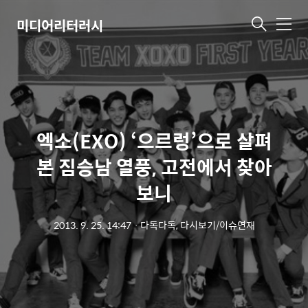
미디어리터러시
메
뉴
엑소(EXO) ‘으르렁’으로 살펴
본 짐승남 열풍, 고전에서 찾아
보니
2013. 9. 25. 14:47
ㆍ
다독다독, 다시보기/이슈연재