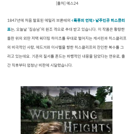
[출처] 예스
24
1847년에 처음 발표된 에밀리 브론테의
<폭풍의 언덕>
남주인공 히스클리
프
는, 오늘날 ‘짐승남’의 원조 격으로 추대 받고 있습니다. 이 작품은
황량한
들판 위의 외딴 저택 워더링 하이츠를 무대로 벌어지는 캐서린과 히스클리프
의 비극적인 사랑, 에드거와 이사벨을 향한 히스클리프의 잔인한 복수를 그
리고 있는데요.
기존의 질서를 흔드는 파행적인 내용을 담았다는 연유로, 출
간 직후부터 엄청난 비판에 시달렸습니다.