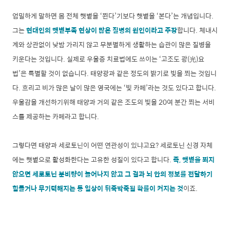
엄밀하게 말하면 몸 전체 햇볕을 ‘쬔다’기보다 햇볕을 ‘본다’는 개념입니다.
그는
현대인의 햇볕부족 현상이 많은 질병의 원인이라고 주장
합니다. 체내시
계와 상관없이 낮밤 가리지 않고 무분별하게 생활하는 습관이 많은 질병을
키운다는 것입니다. 실제로 우울증 치료법에도 쓰이는 ‘고조도 광(光)요
법’은 특별할 것이 없습니다. 태양광과 같은 정도의 밝기로 빛을 쬐는 것입니
다. 흐리고 비가 많은 날이 많은 영국에는 ‘빛 카페’라는 것도 있다고 합니다.
우울감을 개선하기위해 태양과 거의 같은 조도의 빛을 20여 분간 쬐는 서비
스를 제공하는 카페라고 합니다.
그렇다면 태양과 세로토닌이 어떤 연관성이 있냐고요? 세로토닌 신경 자체
에는 햇볕으로 활성화한다는 고유한 성질이 있다고 합니다.
즉, 햇볕을 쬐지
않으면 세로토닌 분비량이 늘어나지 않고 그 결과 뇌 안의 정보를 전달하기
힘들거나 무기력해지는 등 일상이 뒤죽박죽될 확률이 커지는 것
이죠.