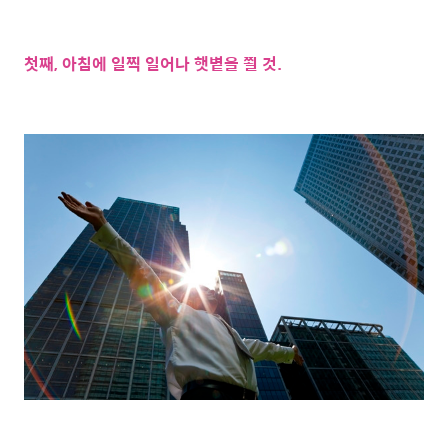
첫째, 아침에 일찍 일어나 햇볕을 쬘 것.