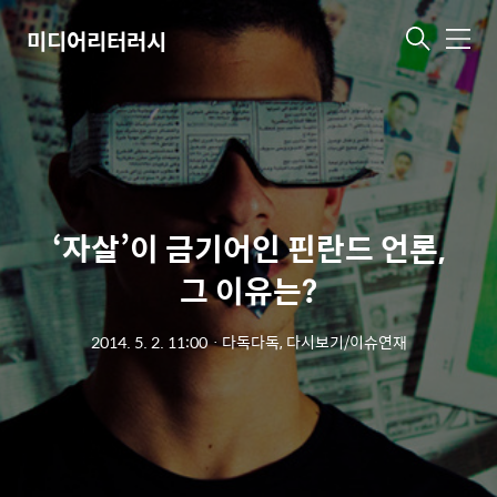
미디어리터러시
메
뉴
‘자살’이 금기어인 핀란드 언론,
그 이유는?
2014. 5. 2. 11:00
ㆍ
다독다독, 다시보기/이슈연재