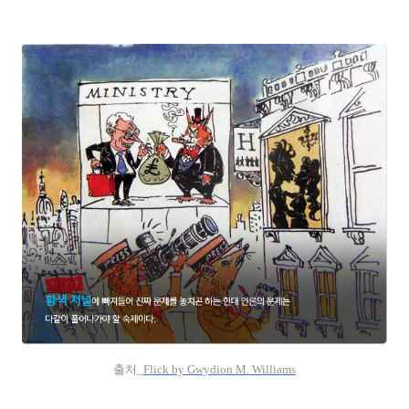
출처_
Flick by Gwydion M. Williams