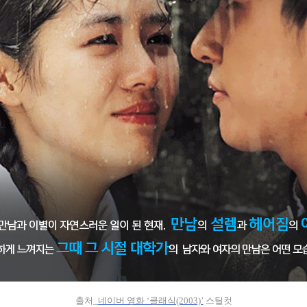
출처_
네이버 영화 ‘클래식(2003)’
스틸컷