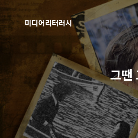
미디어리터러시
그땐 