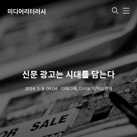
미디어리터러시
메
뉴
신문 광고는 시대를 담는다
2014. 5. 8. 09:04
ㆍ
다독다독, 다시보기/이슈연재