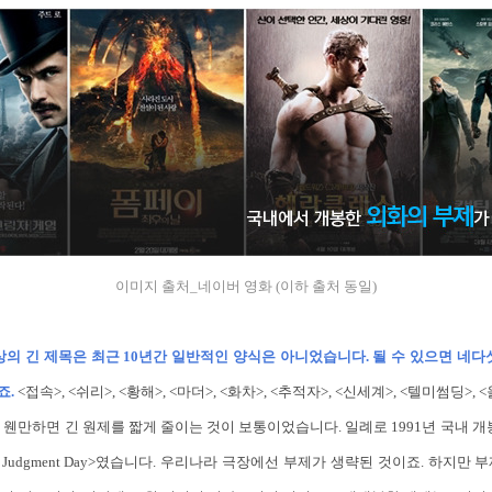
이미지 출처_네이버 영화 (이하 출처 동일)
상의 긴 제목은 최근 10년간 일반적인 양식은 아니었습니다. 될 수 있으면 네다
죠.
<접속>, <쉬리>, <황해>, <마더>, <화차>, <추적자>, <신세계>, <텔미썸딩>,
 웬만하면 긴 원제를 짧게 줄이는 것이 보통이었습니다. 일례로 1991년 국내 개
r 2: Judgment Day>였습니다. 우리나라 극장에선 부제가 생략된 것이죠. 하지