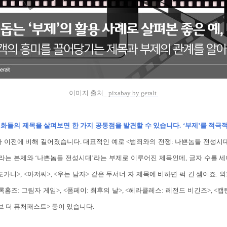
이미지 출처_
pixabay by geralt
화들의 제목을 살펴보면 한 가지 공통점을 발견할 수 있습니다. ‘부제’를 적
 이전에 비해 길어졌습니다. 대표적인 예로 <범죄와의 전쟁: 나쁜놈들 전성시
이라는 본제와 ‘나쁜놈들 전성시대’라는 부제로 이루어진 제목인데, 글자 수를 
, <도가니>, <아저씨>, <우는 남자> 같은 두서너 자 제목에 비하면 퍽 긴 셈이죠.
홈즈: 그림자 게임>, <폼페이: 최후의 날>, <헤라클레스: 레전드 비긴즈>, <
오브 더 퓨처패스트> 등이 있습니다.