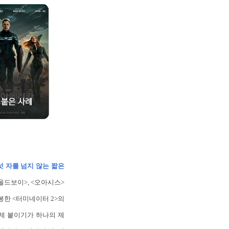
섯 자를 넘지 않는 짧은
 <올드보이>, <오아시스>
봉한 <터미네이터 2>의
만 부제 붙이기가 하나의 제