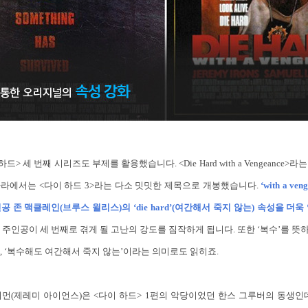
하드> 세 번째 시리즈도 부제를 활용했습니다. <Die Hard with a Vengeance
라에서는 <다이 하드 3>라는 다소 밋밋한 제목으로 개봉했습니다.
‘with a v
 존 맥클레인(브루스 윌리스)의 ‘die hard’(여간해서 죽지 않는) 속성을 더
주인공이 세 번째로 겪게 될 고난의 강도를 짐작하게 됩니다. 또한 ‘복수’를 뜻하는 단
, ‘복수해도 여간해서 죽지 않는’이라는 의미로도 읽히죠.
먼(제레미 아이언스)은 <다이 하드> 1편의 악당이었던 한스 그루버의 동생인