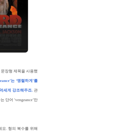
>라는 문장형 제목을 사용했
engeance’는 ‘맹렬하게’를
욱 억세게 강조해주죠.
관
어 ‘vengeance’만
데요. 형의 복수를 위해