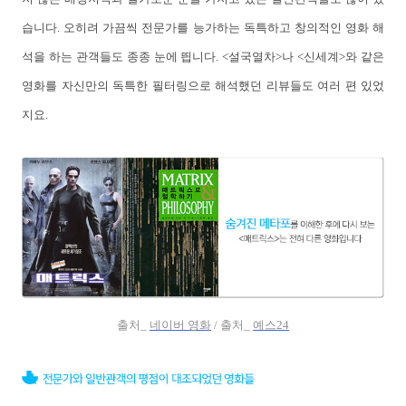
습니다. 오히려 가끔씩 전문가를 능가하는 독특하고 창의적인 영화 해
석을 하는 관객들도 종종 눈에 띕니다. <설국열차>나 <신세계>와 같은
영화를 자신만의 독특한 필터링으로 해석했던 리뷰들도 여러 편 있었
지요.
출처_
네이버 영화
/
출처_
예스24