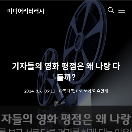
미디어리터러시
메
뉴
기자들의 영화 평점은 왜 나랑 다
를까?
2014. 8. 6. 09:10
ㆍ
다독다독, 다시보기/이슈연재