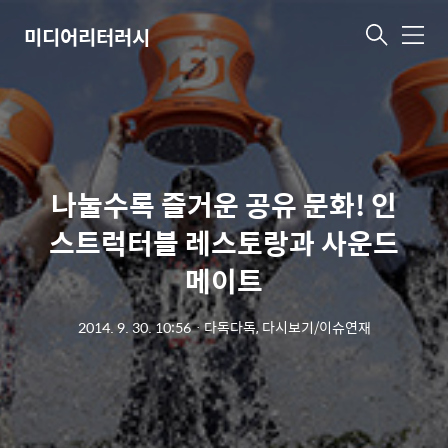
미디어리터러시
메
뉴
나눌수록 즐거운 공유 문화! 인
스트럭터블 레스토랑과 사운드
메이트
2014. 9. 30. 10:56
ㆍ
다독다독, 다시보기/이슈연재