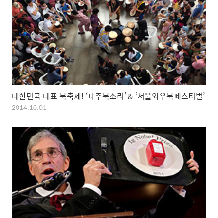
대한민국 대표 북축제! ‘파주북소리’ & ‘서울와우북페스티벌’
2014.10.01