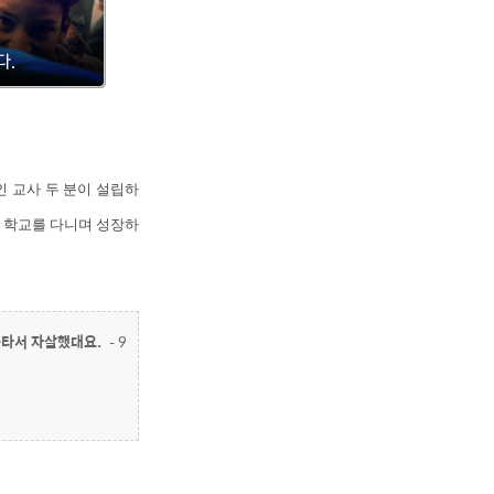
 교사 두 분이 설립하
이 학교를 다니며 성장하
불타서 자살했대요.
– 9