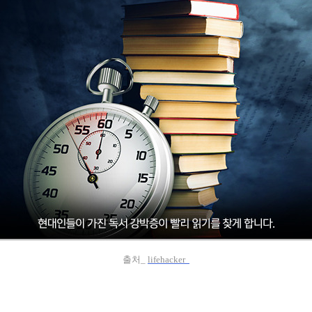
출처_
lifehacker