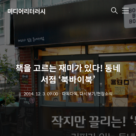
미디어리터러시
메
뉴
책을 고르는 재미가 있다! 동네
서점 ‘북바이북’
2014. 12. 3. 09:00
ㆍ
다독다독, 다시보기/현장소식