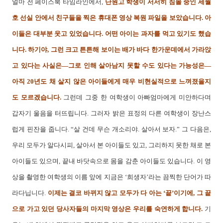
얼마 전 페이스북 타임라인에서,
단원고 학생이 서서히 침몰 중인 세월
호 선실 안에서 친구들을 찍은 휴대폰 영상 복원 파일을 보았습니다.
아
이들은 대부분 웃고 있었습니다. 어떤 아이는 과자를 먹고 있기도 했습
니다. 하기야, 그런 크고 튼튼해 보이는 배가 바다 한가운데에서 가라앉
고 있다는 사실은―그로 인해 살아남지 못할 수도 있다는 가능성은―
아직 20년도 채 살지 않은 아이들에게 매우 비현실적으로 느껴졌을지
도 모르겠습니다.
그런데 그중 한 여학생이 아빠엄마에게 미안하다며
갑자기 울음을 터뜨립니다. 그러자 밝은 표정의 다른 여학생이 장난스
럽게 핀잔을 줍니다. “살 건데 무슨 개소리야. 살아서 보자.” 그 다음은,
우리 모두가 알다시피, 살아서 본 아이들도 있고, 그리하지 못한 채로 본
아이들도 있으며, 끝내 바닷속으로 몸을 감춘 아이들도 있습니다. 이 영
상을 촬영한 여학생의 이름 앞에 지금은 ‘희생자’라는 끔찍한 단어가 따
라다닙니다.
이제는 결코 바뀌지 않고 모두가 다 아는 ‘끝’이기에, 그 끝
으로 가고 있던 당사자들의 마지막 영상은 우리를 숙연하게 합니다.
기