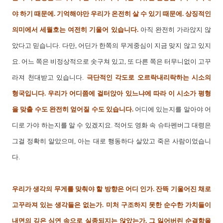
야 하기 때문에. 기억해야만 우리가 온전히 살 수 있기 때문에.
상징적인
의미에서 세월호는 여전히 기울어 있습니다.
아직 완전히 가라앉지 않
았다고 믿습니다. 다만, 어딘가 한쪽의 무게중심이 지금 맞지 않고 있지
요. 어느 쪽은 비정상적으로 솟구쳐 있고, 또 다른 쪽은 터무니없이 고꾸
라져 천대받고 있습니다.
극단적인 각도로 오르락내리락하는 시소의
형국입니다. 우리가 어디쯤에 걸터앉아 있느냐에 따라 이 시소가 평형
을 맞출 수도 완전히 엎어질 수도 있습니다.
어디에 있는지를 알아야 어
디로 가야 하는지를 알 수 있겠지요. 적어도 영화 속 슈타펜버그 대령은
그걸 정확히 알았으며, 아는 대로 행동하다 살았고 죽은 사람이었습니
다.
우리가 생각의 무게를 맞춰야 할 방향은 어디 인가. 잔뜩 기울어진 채로
고꾸라져 있는 생각들은 없는가. 미처 구조하지 못한 순수한 가치들이
내면의 깊은 심연 속으로 실종되지는 않았는가. 그 잃어버린 순결함을