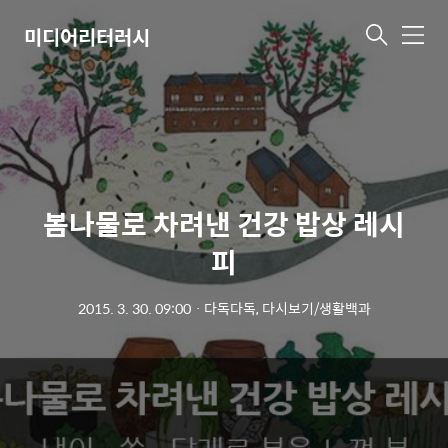
미디어리터러시
메
뉴
봄나물로 차려낸 건강 밥상 레시
피
2015. 3. 30. 09:00
ㆍ
다독다독, 다시보기/생활백과