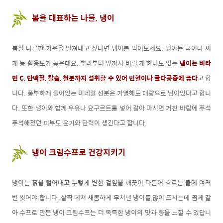
봄을 대표하는 나물, 냉이
봄철 나른한 기운을 떨쳐내고 싶다면 냉이를 먹어보세요. 냉이는 국이나 찌
개 등 활용도가 높은데요. 뿌리부터 잎까지 버릴 게 하나도 없는
냉이는 비타
민 C, 단백질, 칼슘, 철분까지 섭취할 수 있어 빈혈이나 골다공증에 좋다
고 합
니다. 풍부하게 들어있는 미네랄 성분은 가열해도 대량으로 남아있다고 합니
다. 또한 냉이와 함께 우유나 요구르트를 넣어 갈아 마시면 거친 바람에 푸석
푸석해졌던 피부도 윤기와 탄력이 생긴다고 합니다.
냉이 크림수프로 건강지키기
냉이는 흙을 털어내고 누렇게 변한 겉잎을 깨끗이 다듬어 흐르는 물에 여러
번 씻어야 합니다. 살짝 데쳐 새콤하게 무쳐낸 냉이를 많이 드시는데 곱게 갈
아 수프로 만든 냉이 크림수프는 더 독특한 냉이의 맛과 향을 느낄 수 있답니