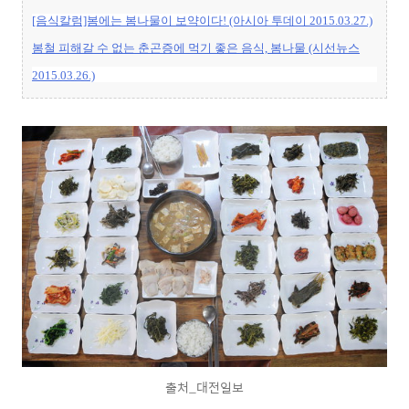
[음식칼럼]봄에는 봄나물이 보약이다! (아시아 투데이 2015.03.27.)
봄철 피해갈 수 없는 춘곤증에 먹기 좋은 음식, 봄나물 (시선뉴스
2015.03.26.)
출처_대전일보