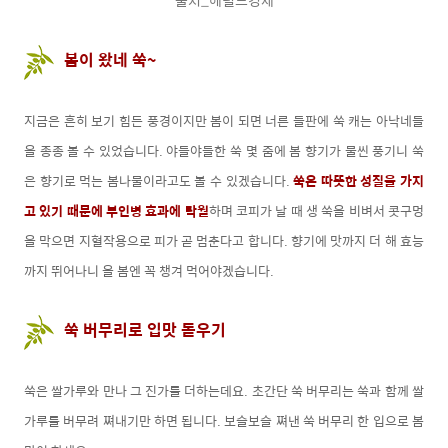
출처_헤럴드경제
봄이 왔네 쑥~
지금은 흔히 보기 힘든 풍경이지만 봄이 되면 너른 들판에 쑥 캐는 아낙네들
을 종종 볼 수 있었습니다. 야들야들한 쑥 몇 줌에 봄 향기가 물씬 풍기니 쑥
은 향기로 먹는 봄나물이라고도 볼 수 있겠습니다.
쑥은 따뜻한 성질을 가지
고 있기 때문에 부인병 효과에 탁월
하며 코피가 날 때 생 쑥을 비벼서 콧구멍
을 막으면 지혈작용으로 피가 곧 멈춘다고 합니다. 향기에 맛까지 더 해 효능
까지 뛰어나니 올 봄엔 꼭 챙겨 먹어야겠습니다.
쑥 버무리로 입맛 돋우기
쑥은 쌀가루와 만나 그 진가를 더하는데요. 초간단 쑥 버무리는 쑥과 함께 쌀
가루를 버무려 쪄내기만 하면 됩니다. 보슬보슬 쪄낸 쑥 버무리 한 입으로 봄