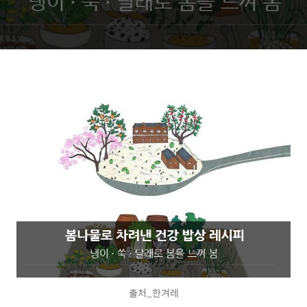
출처_한겨레