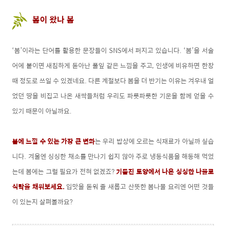
봄이 왔나 봄
‘봄’이라는 단어를 활용한 문장들이 SNS에서 퍼지고 있습니다. ‘봄’을 서술
어에 붙이면 새침하게 돋아난 풀잎 같은 느낌을 주고, 인생에 비유하면 한창
때 정도로 쓰일 수 있겠네요. 다른 계절보다 봄을 더 반기는 이유는 겨우내 얼
었던 땅을 비집고 나온 새싹들처럼 우리도 파릇파릇한 기운을 함께 얻을 수
있기 때문이 아닐까요.
봄에 느낄 수 있는 가장 큰 변화
는 우리 밥상에 오르는 식재료가 아닐까 싶습
니다. 겨울엔 싱싱한 채소를 만나기 쉽지 않아 주로 냉동식품을 해동해 먹었
는데 봄에는 그럴 필요가 전혀 없겠죠?
기름진 토양에서 나온 싱싱한 나물로
식탁을 채워보세요.
입맛을 돋워 줄 새롭고 산뜻한 봄나물 요리엔 어떤 것들
이 있는지 살펴볼까요?