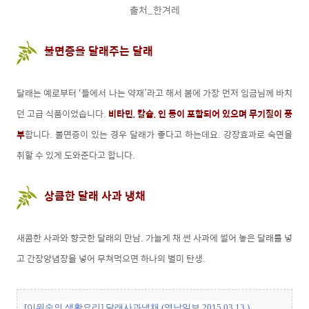
출처_한겨레
불면증을 달래주는 달래
달래는 예로부터 ‘들에서 나는 약재’라고 해서 봄에 가장 먼저 임금님께 바치
던 고급 식품이었습니다.
비타민, 칼슘, 인 등이 포함되어 있으며 무기질이 풍
부
합니다. 불면증이 있는 경우 달래가 좋다고 하는데요. 강장효과로 숙면을
취할 수 있게 도와준다고 합니다.
상큼한 달래 사과 냉채
새콤한 사과와 향긋한 달래의 만남. 가늘게 채 썬 사과에 썰어 놓은 달래를 넣
고 간장양념장을 넣어 무쳐먹으면 하나의 별미 탄생.
[이위숙의 생활요리] 달래사과냉채 (영남일보 2015.03.13.)