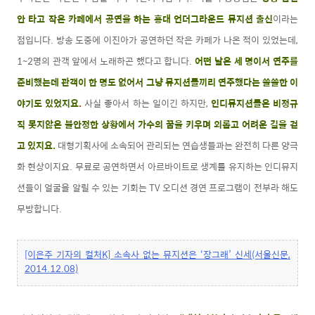
안 타고 작은 카페에서 공연을 하는 홍대 언더그라운드 뮤지션 출신
이라는
점입니다. 방송 도중에 이진아가 공연하던 작은 카페가 나온 적이 있었는데,
1~2명의 관객 앞에서 노래하곤 했다고 합니다.
어떤 날은 세 명이서 연주를
준비했는데 관객이 한 명도 없어서 그냥 뮤지션들끼리 연주했다는 쓸쓸한 이
야기도 있었지요
.
사실 좋아서 하는 일이긴 하지만,
인디뮤지션들은 비정규
직 못지않은 불안정한 상황에서 가수의 꿈을 키우며 외롭고 어려운 길을 걷
고 있지요.
대형기획사에 소속되어 관리되는 연습생들과는 완전히 다른 양극
화 현상이지요. 무료로 공연하면서 아르바이트로 생계를 유지하는 인디뮤지
션들이 얼굴을 알릴 수 있는 기회는 TV 오디션 경연 프로그램이 전부라 해도
무방합니다.
[이은주 기자의 컬처K] 소속사 없는 뮤지션은 ‘장그래’ 신세(서울신문,
2014.12.08)