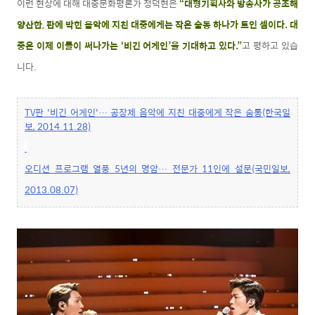
이런 현상에 대해 대중문화평론가 정덕현은
“대형기획사와 방송사가 공조해
양산한, 판에 박힌 음악에 지친 대중에게는 작은 숨통 하나가 트인 셈이다. 대
중은 이제 이들이 써나가는 ‘비긴 어게인’을 기대하고 있다.”
고 평하고 있습
니다.
TV판 '비긴 어게인'… 공장제 음악에 지친 대중에게 작은 숨통(한국일
보, 2014.11.28)
오디션 프로그램 열풍 5년의 명암… 전문가 11인에 설문(국민일보,
2013.08.07)