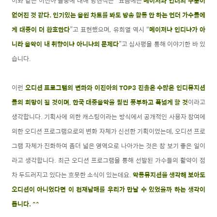
이와 같은 이진아 돌풍에 대해 양현석은 “요즘에는
메이저와 언더의 구분이
없어진 것 같다
. 인기있는 음원 차트를 봐도 방송 활동 안 하는 언더 가수들에
게 대중이 더 환호한다
”고 표현했으며, 유희열 역시 “
메이저냐 인디냐가 아
니라 음악이 내 취향이냐 아니냐의 문제다
”고 심사평을 통해 이야기한 바 있
습니다.
이런
오디션 프로그램의 변화와
이진아의 TOP3 진출은 수많은 인디뮤지션
들의 희망이 될 것이며, 한국 대중음악을 훨씬 풍부하고 폭넓게 할 것
이라고
생각합니다. 기획사에 의한 캐스팅이라는 방식에서 공개적인 사용자 참여에
의한 오디션 프로그램으로의 변화 자체가 신선한 기획이었는데, 오디션 프로
그램 자체가 진화하여 좀더 넓은 영역으로 나아가는 것은 참 보기 좋은 일이
라고 생각합니다. 최근 오디션 프로그램을 통해 선발된 가수들의 활약이 점
차 두드러지고 있다는 흐뭇한 소식이 있는데요.
악동뮤지션을 생각해 보아도
오디션이 아니었다면 이 천재남매를 우리가 만날 수 있었을까 하는 생각이
듭니다. ^^