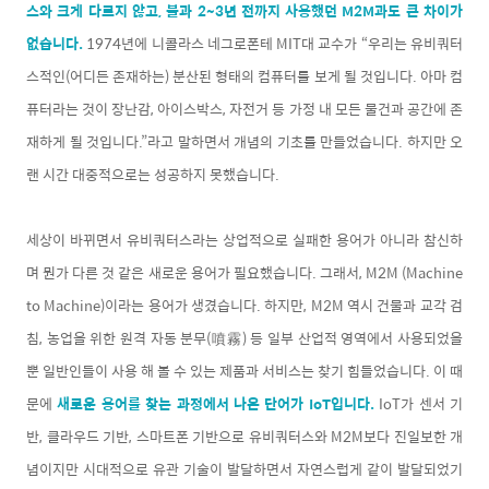
스와 크게 다르지 않고, 불과 2~3년 전까지 사용했던 M2M과도 큰 차이가
없습니다.
1974년에 니콜라스 네그로폰테 MIT대 교수가 “우리는 유비쿼터
스적인(어디든 존재하는) 분산된 형태의 컴퓨터를 보게 될 것입니다. 아마 컴
퓨터라는 것이 장난감, 아이스박스, 자전거 등 가정 내 모든 물건과 공간에 존
재하게 될 것입니다.”라고 말하면서 개념의 기초를 만들었습니다. 하지만 오
랜 시간 대중적으로는 성공하지 못했습니다.
세상이 바뀌면서 유비쿼터스라는 상업적으로 실패한 용어가 아니라 참신하
며 뭔가 다른 것 같은 새로운 용어가 필요했습니다. 그래서, M2M (Machine
to Machine)이라는 용어가 생겼습니다. 하지만, M2M 역시 건물과 교각 검
침, 농업을 위한 원격 자동 분무(噴霧) 등 일부 산업적 영역에서 사용되었을
뿐 일반인들이 사용 해 볼 수 있는 제품과 서비스는 찾기 힘들었습니다. 이 때
문에
새로운 용어를 찾는 과정에서 나온 단어가 IoT입니다.
IoT가 센서 기
반, 클라우드 기반, 스마트폰 기반으로 유비쿼터스와 M2M보다 진일보한 개
념이지만 시대적으로 유관 기술이 발달하면서 자연스럽게 같이 발달되었기