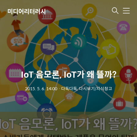
미디어리터러시
메
뉴
IoT 음모론, IoT가 왜 뜰까?
2015. 5. 6. 14:00
ㆍ
다독다독, 다시보기/지식창고