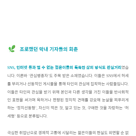
조로했던 막내 기자들의 회춘
인터넷 등과 뗄 수 없는 젊은이들의 독특한 삶의 방식도 관심거리
였습
SNS,
니다
이른바
관심병종자
도 주목 받은 소재였습니다
이들은
에서 허세
.
‘
’
.
SNS
를 부리거나 선동적인 게시물을 통해 타인의 관심에 집착하는 사람들입니다
.
이들은 타인의 관심을 받기 위해 본인과 다른 생각을 가진 이들을 반사회적
인 표현을 써가며 욕하거나 편향된 정치적 견해를 강요해 눈살을 찌푸리게
하는
정치선동형
자신이 먹은 것
알고 있는 것
구매한 것을 자랑하는
허
‘
’,
,
,
‘
세형
등으로 분류됩니다
’
.
극심한 취업난으로 경제적 고통에 시달리는 젊은이들의 현실도 외면할 순 없