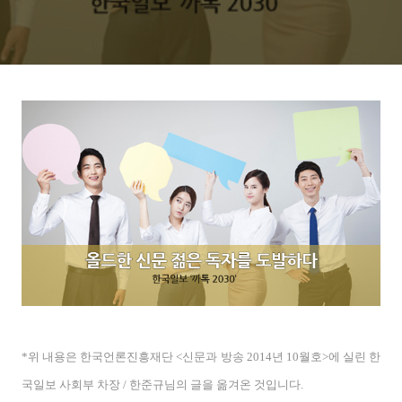
*위 내용은 한국언론진흥재단 <신문과 방송 2014
년 10
월호>에 실린 한
국일보 사회부 차장
/ 한준규
님
의 글을 옮겨온 것입니다.