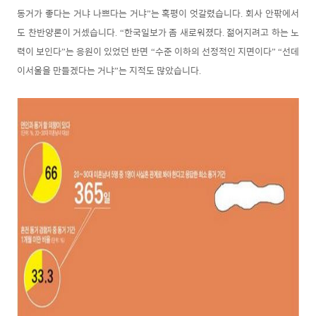
동거가 좋다는 거냐 나쁘다는 거냐
는 혹평이 엇갈렸습니다
회사 안팎에서
”
.
도 찬반양론이 거셌습니다
한국일보가 좀 새로워졌다
젊어지려고 하는 노
. “
.
력이 보인다
는 응원이 있었던 반면
수준 이하의 선정적인 지면이다
선데
”
“
” “
이서울을 만들겠다는 거냐
는 지적도 많았습니다
”
.