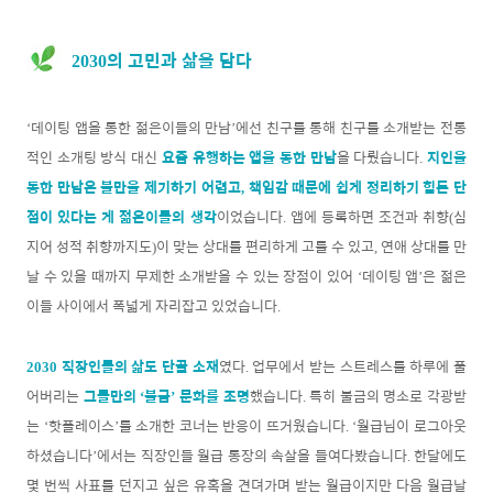
의 고민과 삶을 담다
2030
데이팅 앱을 통한 젊은이들의 만남
에선 친구를 통해 친구를 소개받는 전통
‘
’
적인 소개팅
방식 대신
요즘 유행하는 앱을 통한 만남
을 다뤘습니다
지인을
.
통한 만남은 불만을 제기하기 어렵고
책임감 때문에 쉽게 정리하기 힘든 단
,
점이 있다는 게 젊은이들의 생각
이었습니다
앱에 등록하면 조건과 취향
심
.
(
지어 성적 취향까지도
이 맞는 상대를 편리하게 고를 수 있고
연애 상대를 만
)
,
날 수 있을 때까지 무제한 소개받을 수 있는 장점이 있어
데이팅 앱
은 젊은
‘
’
이들 사이에서 폭넓게 자리잡고 있었습니다
.
직장인들의 삶도 단골 소재
였다
업무에서 받는 스트레스를 하루에 풀
2030
.
어버리는
그들만의
불금
문화를 조명
했습니다
특히 불금의 명소로 각광받
‘
’
.
는
핫플레이스
를 소개한 코너는 반응이 뜨거웠습니다
월급님이 로그아웃
‘
’
. ‘
하셨습니다
에서는 직장인들 월급 통장의 속살을 들여다봤습니다
한달에도
’
.
몇 번씩 사표를 던지고 싶은 유혹을 견뎌가며 받는 월급이지만 다음 월급날