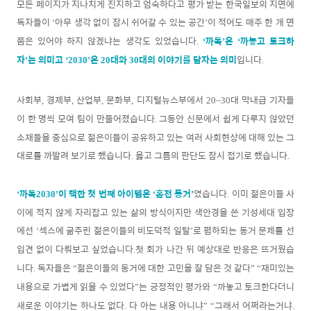
모든 페이지가 지나치게 진지하고 엄숙하다고 평가 받는 한국일보의 지면에
독자들이
아무 생각 없이 잠시 쉬어갈 수 있는 공간
이 적어도 매주 한 개 면
‘
’
쯤은 있어야 하지 않겠냐는 생각도 있었습니다
까톡
은
까놓고 토크하
.
‘
’
‘
자
는 의미고
은
대와
대의 이야기를 담자는 의미
입니다
’
‘
2030
’
20
30
.
사회부
경제부
산업부
문화부
디지털뉴스부에서
대 막내급 기자들
,
,
,
,
20
~
30
이 한 명씩 모여 팀이 만들어졌습니다
그동안 신문에서 쉽게 다루지 않았던
.
소재들을 중심으로 젊은이들이 공유하고 있는 여러 사회현상에 대해 있는 그
대로를 까발려 보기로 했습니다
옳고 그름의 판단도 잠시 접기로 했습니다
.
.
까톡
이 택한 첫 번째 아이템은
혼전 동거
였습니다
이미 젊은이들 사
‘
2030
’
‘
’
.
이에 적지 않게 자리잡고 있는 삶의 방식이지만 색안경을 쓴 기성세대 입장
에선
섹스에 굶주린 젊은이들의 비도덕적 일탈
로 폄하되는 동거 문제를 선
‘
’
입견 없이 다뤄보고 싶었습니다
첫 회가 나간 뒤 예상대로 반응은 뜨거웠습
.
니다
독자들은
젊은이들의 동거에 대한 고
민을 잘 담은 것 같다
재미있는
.
“
” “
내용으로 가볍게 읽을 수 있었다
는 긍정적인 평가와
까놓고 토크한다더니
”
“
새로운 이야기는 하나도 없다
다 아는 내용 아니냐
그래서 어쩌라는거냐
.
” “
.