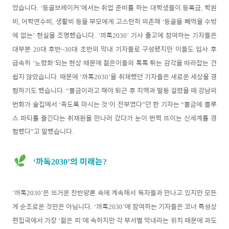
었습니다
등골브레이커
에서는 취업 준비를 하는 대학생들이 등록금
학원
. ‘
’
,
비
어학연수비
생활비 등을 부모에게 고스란히 의존해
등골을 빼먹을 수밖
,
,
‘
에 없는
현실을 조명했습니다
까톡
기사 출고에 참여하는 기자들은
’
.
‘
2030
’
대부분
대 후반
대 초반의 막내 기자
들로 구성됐지만 이들도 입사 후
20
~
30
급속히
노령화
되는 현상 때문에 젊은이들의 톡톡 튀는 감각을 따라잡는 건
‘
’
쉽지 않았습니다
때문에
까톡
을 취재했던 기자들은 새로운 세상을 경
.
‘
2030
’
험하기도 했습니다
불금이라고 해야 퇴근 후 치맥과 발동 걸렸을 때 강남의
. “
번화가 술집에서
죽도록 마시는 것
이 전부였다
던 한 기자는
불금에 블루
‘
’
”
“
스 파티를 즐긴다는 취재원을 만나러 갔다가 눈이 번쩍 뜨이는 신세계를 경
험했다
고 말했습니다
”
.
까톡
의 미래는
‘
2030’
?
까톡
은 뜨거운 찬반양론 속에 계속해서 독자들과 만나고 있지만 모든
‘
2030
’
게 순조로
운 것만은 아닙니다
까톡
에 참여하는 기자들은 코너 특성상
. ‘
2030
’
편집국에서 가장
젊은 피
에 속하지만 각 부서별 막내라는 위치 때문에 과도
‘
’