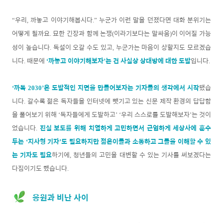
우리
까놓고 이야기해봅시다
누군가 이런 말을 던졌다면 대화 분위기는
“
,
.”
어떻게 될까요
묘한 긴장과 함께 논쟁
이라기보다는 말싸움
이 이어질 가능
.
(
)
성이 높습니다
독설이 오갈 수도 있고
누군가는 마음이 상할지도 모르겠습
.
,
니다
때문에
까놓고 이야기해보자
는 건 사실상 상대방에 대한 도발
입니다
.
‘
’
.
까톡
은 도발적인 지면을 만들어보자는 기자들의 생각에서 시작
됐습
‘
2030’
니다
갈수록 젊은 독자들을 인터넷에 뺏기고 있는 신문 제작 환경의 답답함
.
을 풀어보기 위해
독자들에게 도발하고
우리 스스로를 도발해보자
는 것이
‘
’ ‘
’
었습니다
진실 보도를 위해 치열하게 고민하면서 근엄하게 세상사에 훈수
.
두는
지사형 기자
도 필요하지만 젊은이들과 소통하고 그들을 이해할 수 있
‘
’
는 기자도 필요
하기에
청년들의 고민을 대변할 수 있는 기사를 써보겠다는
,
다짐이기도 했습니다
.
응원과 비난 사이