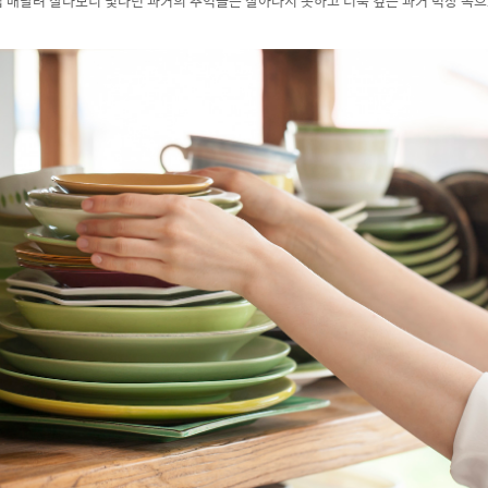
겁 매달려 살다보니 빛나던 과거의 추억들은 살아나지 못하고 더욱 깊은 과거 벽장 속