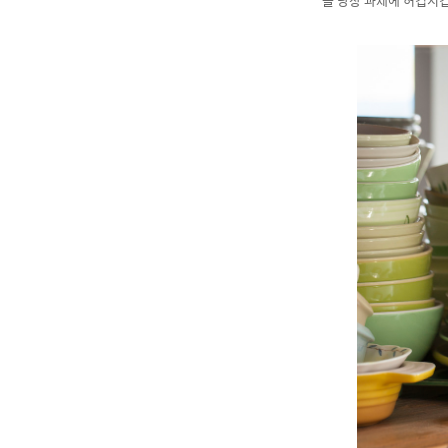
늘 당장 과제에 허겁지