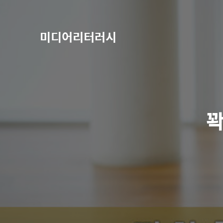
미디어리터러시
꽉