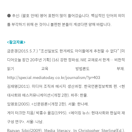
● 추신: (괄호 안에) 영어 표현이 많이 들어갔습니다. 핵심적인 단어의 의미
를 부각하기 위해 쓴 것이니 불편한 분들이 계셨다면 양해 바랍니다.
<참고자료>
금준경(2015.5.7.) “조선일보도 한겨레도 아이들에게 추천할 수 없다” [미
디어오늘 창간 20주년 기획] (16) 강한 정파성, NIE 교재로서 한계… 비판적
읽기 교육 방법론도 부재.
http://special.mediatoday.co.kr/journalism/?p=403
김재영(2011). 미디어 조직과 메시지 생산과정. 한국언론정보학회 편. <현
대사회와 매스커뮤니케이션>(개정 2판). 파주: 한울.
임영호(2005). <신문원론>(개정 2판). 서울: 한나래.
게이 터크만 지음/ 박흥수 옮김(1995). <메이킹 뉴스: 현대사회와 현실의 재
구성 연구>. 서울: 나남.
Razvan Sibii(2009). Media literacy. In Christopher Sterling(Ed.).