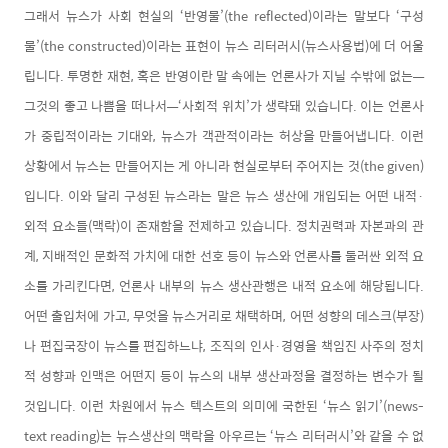
그래서 뉴스가 사회 현실의 ‘반영물’(the reflected)이라는 말보다 ‘구성
물’(the constructed)이라는 표현이 뉴스 리터러시(뉴스사용법)에 더 어울
립니다. 투명한 재현, 혹은 반영이란 말 속에는 언론사가 지닐 수밖에 없는—
그것의 좋고 나쁨을 떠나서—‘사회적 위치’가 생략돼 있습니다. 이는 언론사
가 중립적이라는 기대와, 뉴스가 객관적이라는 허상을 만들어냅니다. 이런
상황에서 뉴스는 만들어지는 게 아니라 현실로부터 주어지는 것(the given)
입니다. 이와 달리 구성된 뉴스라는 말은 뉴스 생산에 개입되는 어떤 내적·
외적 요소들(맥락)이 존재함을 전제하고 있습니다. 정치권력과 자본과의 관
계, 지배적인 문화적 가치에 대한 선호 등이 뉴스와 언론사를 둘러싼 외적 요
소를 가리킨다면, 언론사 내부의 뉴스 생산관행은 내적 요소에 해당됩니다.
어떤 출입처에 가고, 무엇을 뉴스거리로 채택하며, 어떤 성향의 데스크(부장)
나 편집국장이 뉴스를 편집하느냐, 조직의 인사·경영을 책임진 사주의 정치
적 성향과 인맥은 어떤지 등이 뉴스의 내부 생산과정을 결정하는 변수가 될
것입니다. 이런 차원에서 뉴스 텍스트의 의미에 국한된 ‘뉴스 읽기’(news-
text reading)는 뉴스생산의 맥락을 아우르는 ‘뉴스 리터러시’와 같을 수 없