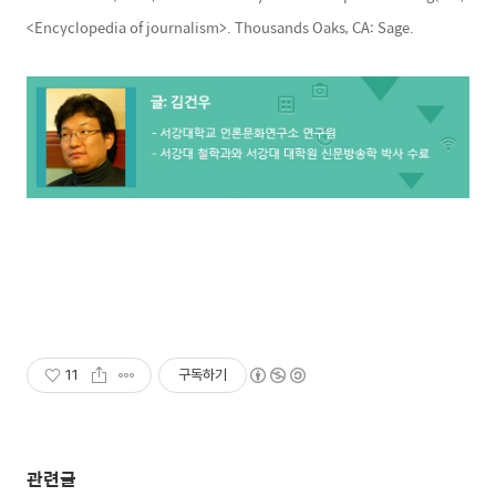
<Encyclopedia of journalism>. Thousands Oaks, CA: Sage.
11
구독하기
관련글