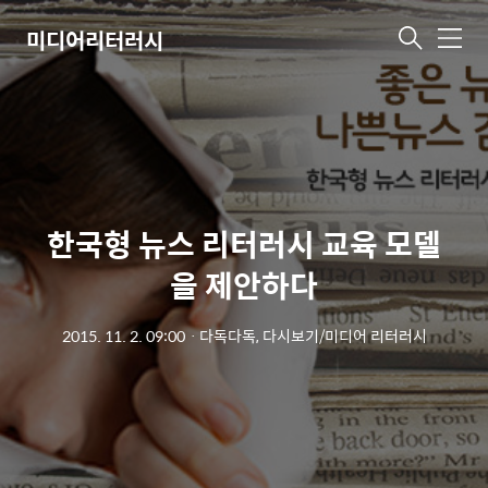
미디어리터러시
메
뉴
한국형 뉴스 리터러시 교육 모델
을 제안하다
2015. 11. 2. 09:00
ㆍ
다독다독, 다시보기/미디어 리터러시