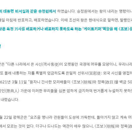
금의 대통령 비서실과 같은 승정원에서
하였습니다. 승정원에서는 왕이 내리는 명령이나
매일 아침에 반포하고, 배포하였습니다. 이때 조선의 왕은 현대식으로 말하면, 발행인
왕은 특정 기사를 배포하거나 배포하지 못하도록 하는 ‘게이트키퍼’역할을 해 〈조보〉
!
해군은 “다른 나라에서 온 사신(객사客使)이 오랫동안 국경에 머무를 모양이니, 우리나
, 또 몰래 내통하는 자를 특별히 엄금하도록 은밀히 선위사(宣慰使: 외국 사신을 영접
1621년 3월 11일 “듣자니 간사한 모리배들이 〈조보〉(朝報)와 정목(政目)을 백금 5
상인(潛商人) 가운데 이러한 무리들을 십분 엄하게 금지하여 번거롭게 누설하지 못하
를 내렸습니다.
5월 22일 광해군은 “요즈음 명나라 관원들이 도성에 가득한데, 돌아가지 않고 계속
해서 모르는 것이 없다. 더구나 드나드는 역관이 매우 많으니, 〈조보〉(朝報)와 정목(