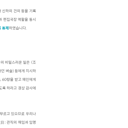
 신하의 건의 등을 기록
과 편집국장 역할을 동시
를 통제
하였습니다.
라의 비밀스러운 일은 〈조
하던 벼슬) 등에게 지시하
0, 60량을 받고 왜인에게
도록 하라고 경상 감사에
 머무르고 있으므로 우리나
政目: 관직의 해임과 임명