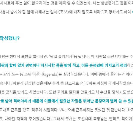
 사사로이 주는 일이 없으리라는 것을 어찌 알 수 있겠는가. 나는 한밤중에도 잠을 
내용과 숨겨야 할 일에 대해서는 일체 〈조보〉에 내지 말도록 하라.” 고 명하기도 하여
 작성했나?
사람은 현대식 표현을 빌리자면, ‘왕실 출입기자’쯤 됩니다. 이 사람을 조선시대에는 
사관과 함께 앉자
왕명이나 지시사항 등을 받아 적고, 이를 승정원에 가지고가 정리
하였
는 짧게 쓰는 등 소위 어젠다(agenda)를 설정하였습니다. 이때 왕에게 올리는 건의
니다. 이렇게 편집한 것을 매우 흘려 쓴 난초체로 쓰고, 이를 아침마다 게시하였습니
많은 공격을 받기도 하였습니다. 또한 고의로 탈자를 만들기도 해 수난을 당하기도 했
로 받아 적어야하기 때문에 이들에게 필요한 자질은 뛰어난 문장력과 빨리 쓸 수 있
대로 근무를 했고, 격무에 시달리다 보니, 오래 근무하지는 못했던 것 같습니다. 하
로 나아갈 자격이 주어졌습니다. 그래서 주서는 조선시대 촉망받는 엘리트 직이기도