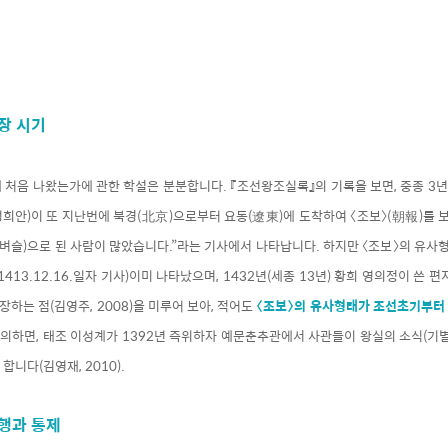
장 시기
 처음 나왔는가에 관한 학설은 분분합니다. 『조선왕조실록』의 기록을 보면, 중종 3년인
성희안)이 또 지난번에 북경(北京)으로부터 요동(遼東)에 도착하여 〈조보〉(朝報)를 
 벼슬)으로 된 사람이 많았습니다.”라는 기사에서 나타납니다. 하지만 〈조보〉의 유사형
413.12.16.일자 기사)이미 나타났으며, 1432년(세종 13년) 황희 영의정이 쓴 
장하는 점(김영주, 2008)을 미루어 보아, 적어도
〈조보〉의 유사형태가 조선초기부터
 의하면, 태조 이성계가 1392년 즉위하자 예문춘추관에서 사관들이 왕실의 소식(기
니다(김영재, 2010).
발행과 통제