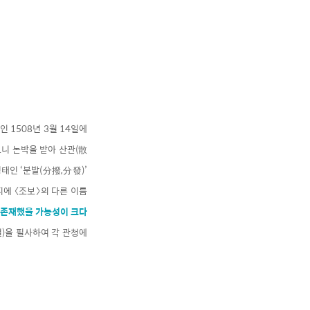
 1508년 3월 14일에
보니 논박을 받아 산관(散
태인 ‘분발(分撥,分發)’
편지에 〈조보〉의 다른 이름
 존재했을 가능성이 크다
별)을 필사하여 각 관청에