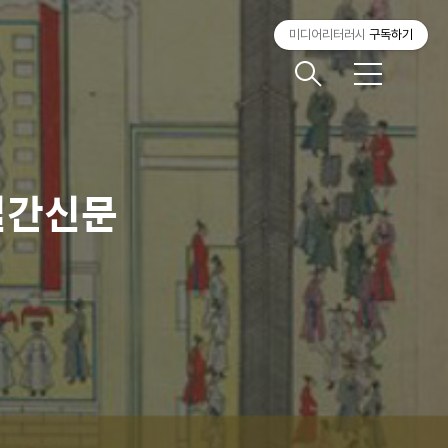
미디어리터러시
구독하기
메
뉴
일간신문