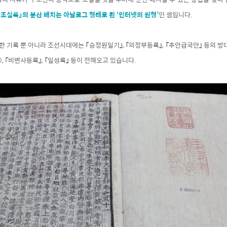
조실록』의 분산 배치는 아날로그 형태로 된 ‘인터넷의 원형’
인 셈입니다.
 기록 뿐 아니라 조선시대에는 『승정원일기』, 『의정부등록』, 『추안급국안』 등의 방
, 『비변사등록』, 『일성록』 등이 전해오고 있습니다.