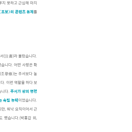
이루지 못하고 근심해 마지
〈조보〉의 콘텐츠 통제
를
주서(注書)라 불렀습니다.
습니다. 어떤 사항은 확
(거조擧條)는 주서보다 높
다. 이런 역할을 하다 보
습니다.
주서가 왕의 명령
는 속필 능력
이었습니다.
지만, 워낙 요직이어서 근
 했습니다.(박홍갑 외,