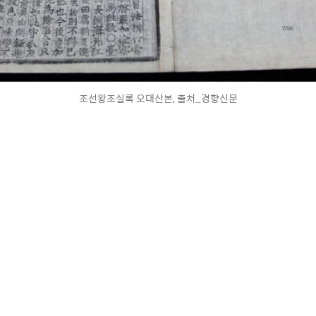
조선왕조실록 오대산본, 출처_경향신문