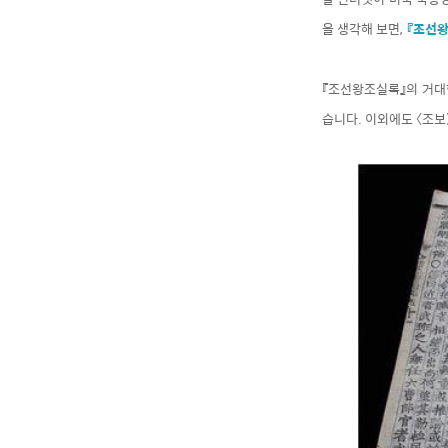
을 생각해 보면,
『조선왕
『조선왕조실록』의 거대한
습니다. 이외에도 〈조보〉