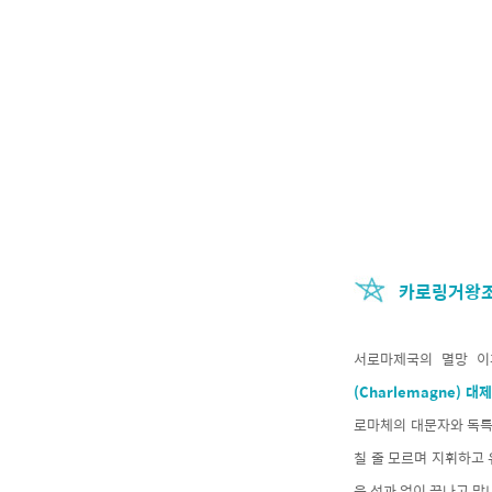
카로링거왕조
서로마제국의 멸망 이
(Charlemagne) 대
로마체의 대문자와 독특
칠 줄 모르며 지휘하고
은 성과 없이 끝나고 맙