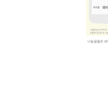
나눔글꼴은 네이