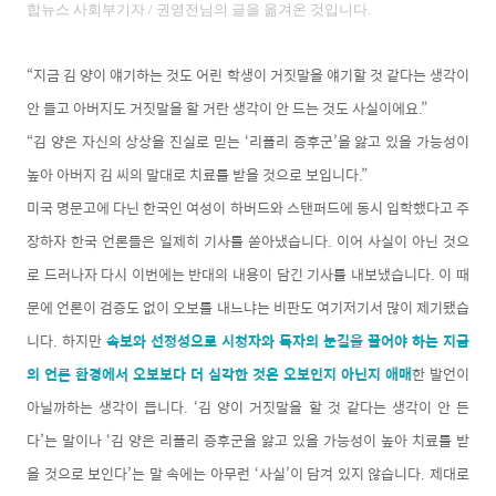
합뉴스 사회부기자
/
권영전
님의 글을 옮겨온 것입니다.
“지금 김 양이 얘기하는 것도 어린 학생이 거짓말을 얘기할 것 같다는 생각이
안 들고 아버지도 거짓말을 할 거란 생각이 안 드는 것도 사실이에요.”
“김 양은 자신의 상상을 진실로 믿는 ‘리플리 증후군’을 앓고 있을 가능성이
높아 아버지 김 씨의 말대로 치료를 받을 것으로 보입니다.”
미국 명문고에 다닌 한국인 여성이 하버드와 스탠퍼드에 동시 입학했다고 주
장하자 한국 언론들은 일제히 기사를 쏟아냈습니다. 이어 사실이 아닌 것으
로 드러나자 다시 이번에는 반대의 내용이 담긴 기사를 내보냈습니다. 이 때
문에 언론이 검증도 없이 오보를 내느냐는 비판도 여기저기서 많이 제기됐습
니다. 하지만
속보와 선정성으로 시청자와 독자의 눈길을 끌어야 하는 지금
의 언론 환경에서 오보보다 더 심각한 것은 오보인지 아닌지 애매
한 발언이
아닐까하는 생각이 듭니다. ‘김 양이 거짓말을 할 것 같다는 생각이 안 든
다’는 말이나 ‘김 양은 리플리 증후군을 앓고 있을 가능성이 높아 치료를 받
을 것으로 보인다’는 말 속에는 아무런 ‘사실’이 담겨 있지 않습니다. 제대로