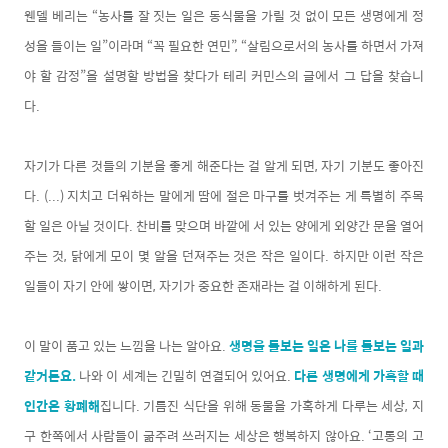
웬델 베리는 “농사를 잘 짓는 일은 동식물을 가릴 것 없이 모든 생명에게 정
성을 들이는 일”이라며 “꼭 필요한 연민”, “살림으로서의 농사를 하면서 가져
야 할 감정”을 설명할 방법을 찾다가 테리 커민스의 글에서 그 답을 찾습니
다.
자기가 다른 것들의 기분을 좋게 해준다는 걸 알게 되면, 자기 기분도 좋아진
다. (...) 지치고 더워하는 말에게 땀에 절은 마구를 벗겨주는 게 특별히 주목
할 일은 아닐 것이다. 찬비를 맞으며 바깥에 서 있는 양에게 외양간 문을 열어
주는 것, 닭에게 모이 몇 알을 던져주는 것은 작은 일이다. 하지만 이런 작은
일들이 자기 안에 쌓이면, 자기가 중요한 존재라는 걸 이해하게 된다.
이 말이 품고 있는 느낌을 나는 알아요.
생명을 돌보는 일은 나를 돌보는 일과
같거든요.
나와 이 세계는 긴밀히 연결되어 있어요.
다른 생명에게 가혹할 때
인간은 황폐해
집니다. 기름진 식단을 위해 동물을 가혹하게 다루는 세상, 지
구 한쪽에서 사람들이 굶주려 쓰러지는 세상은 행복하지 않아요. ‘고통의 고