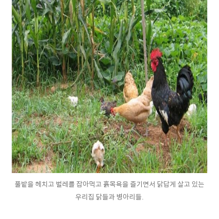
풀밭을 헤치고 벌레를 잡아먹고 흙목욕을 즐기면서 닭답게 살고 있는
우리집 닭들과 병아리들.