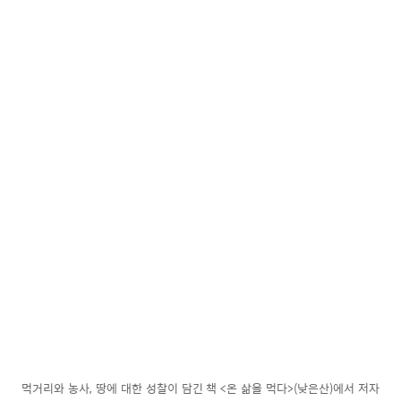
먹거리와 농사, 땅에 대한 성찰이 담긴 책 <온 삶을 먹다>(낮은산)에서 저자