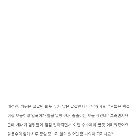
예전엔, 거둬온 달걀만 봐도 누가 낳은 달걀인지 다 맞췄어요. “오늘은 백설
이랑 오골이랑 얼룩이가 알을 낳았구나. 졸졸이는 오늘 쉬었네.” 그러면서요.
근데 새내기 암탉들이 점점 많아지면서 이젠 수수께끼 풀듯 어려워졌어요.
닭둥우리 앞에 하루 종일 쪼그려 앉아 있으면 좀 파악이 되려나요?