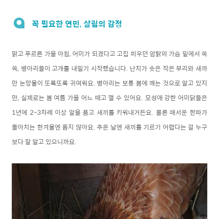
꼭 필요한 연민, 살림의 감정
맑고 푸르른 가을 아침, 어미가 되겠다고 고집 피우던 암탉의 가슴 밑에서 쏙
쏙, 병아리들이 고개를 내밀기 시작했습니다. 난치가 솟은 작은 부리와 새까
만 눈망울이 또록또록 귀여워요. 병아리는 보통 봄에 깨는 것으로 알고 있지
만, 실제로는 봄 여름 가을 어느 때고 깰 수 있어요. 모성애 강한 어미닭들은
1년에 2~3차례 이상 알을 품고 새끼를 키워내거든요. 물론 매서운 한파가
몰아치는 한겨울엔 품지 않아요. 추운 날엔 새끼를 기르기 어렵다는 걸 누구
보다 잘 알고 있으니까요.