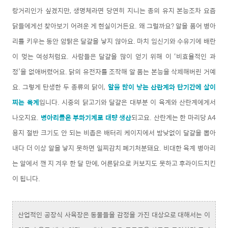
랑거리인가 싶겠지만, 생명체라면 당연히 지니는 종의 유지 본능조차 요즘
닭들에게선 찾아보기 어려운 게 현실이거든요. 왜 그럴까요? 알을 품어 병아
리를 키우는 동안 암탉은 달걀을 낳지 않아요. 마치 임신기와 수유기에 배란
이 멎는 여성처럼요. 사람들은 달걀을 많이 얻기 위해 이 ‘비효율적인 과
정’을 없애버렸어요. 닭의 유전자를 조작해 알 품는 본능을 삭제해버린 거예
요. 그렇게 탄생한 두 종류의 닭이,
알을 많이 낳는 산란계와 단기간에 살이
찌는 육계
입니다. 시중의 닭고기와 달걀은 대부분 이 육계와 산란계에게서
나오지요.
병아리들은 부화기계로 대량 생산
되고요. 산란계는 한 마리당 A4
용지 절반 크기도 안 되는 비좁은 배터리 케이지에서 밤낮없이 달걀을 뽑아
내다 더 이상 알을 낳지 못하면 일찌감치 폐기처분돼요. 비대한 육계 병아리
는 알에서 깬 지 겨우 한 달 만에, 어른닭으로 커보지도 못하고 후라이드치킨
이 됩니다.
산업적인 공장식 사육장은 동물들을 감정을 가진 대상으로 대해서는 이