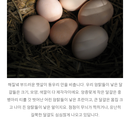
해질녘 부드러운 햇살이 둥우리 안을 비춥니다. 우리 암탉들이 낳은 달
걀들은 크기, 모양, 색깔이 다 제각각이에요. 앙증맞게 작은 달걀은 중
병아리 티를 갓 벗어난 어린 암탉들이 낳은 초란이고, 큰 달걀은 몸집 크
고 나이 든 암탉들이 낳은 알이지요. 점점이 무늬가 찍히거나, 유난히
길쭉한 달걀도 심심찮게 나오고 있답니다.