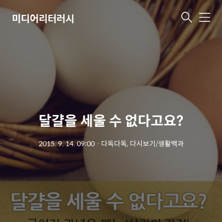
미디어리터러시
메
뉴
달걀을 세울 수 없다고요?
2015. 9. 14. 09:00
ㆍ
다독다독, 다시보기/생활백과