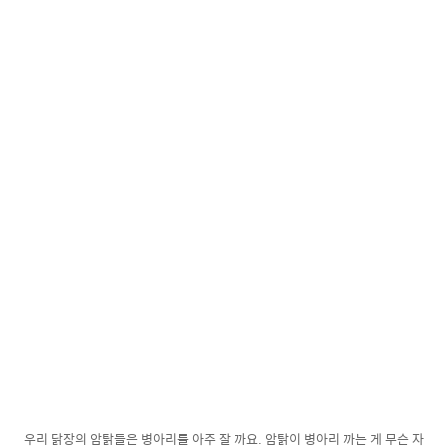
우리 닭장의 암탉들은 병아리를 아주 잘 까요. 암탉이 병아리 까는 게 무슨 자