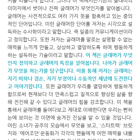
지를 떠올리게 합니다. 그러나 이 책에서는
기존의 글래머의
이미지에서 벗어나 진짜 글래머가 무엇인지를 알아봅니다.
글래머는 사전적으로도 여러 가지 뜻을 함축하고 있는 중의
적인 단어입니다. 이런 글래머란 단어를 저자는 시각으로 설
득하는 수사학이라고 말합니다. 즉 일종의 커뮤니케이션이라
고 정의합니다. 또한 저자는 글래머를 말로는 설명할 수 없는
매력을 느끼게 만들고, 상상하고 열망하도록 하며 행동하게
하는 설득하는 기술이라고 말합니다.
이 책은 글래머가 무엇
인지 정의하고 글래머의 특징을 알아봅니다. 나아가 글래머
가 무엇을 하는가를 탐구합니다. 이를 통해 저자는 글래머는
자기 비하나 겸손, 자기 부정이나 수동적인 체념에 도전한다
고 이야기합니다.
또한 글래머가 우리를 열망하여 행동하게
함으로써 현재보다 더 만족스럽고 질적으로 향상된 삶을 향
해 전진해 갈 수 있다고 글래머의 힘을 강조합니다. 이 책을
통해서 글래머를 들여다보고 제대로 이해한다면 우리는 뻔히
눈에 보이는 것 이면에 숨겨진 진실을 알 수 있을 것입니다.
어린 소녀가 공주의 모습에서 무엇을 보고, '스타트렉' 브릿
지와 '에어조던'운동화가 각각의 팬들에게 어떤 매력을 내뿜