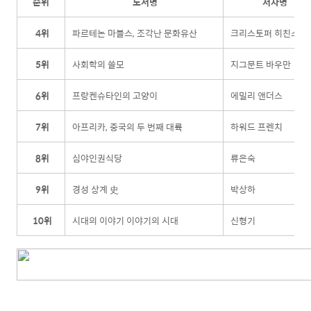
순위
도서명
저자명
4위
파르테논 마블스, 조각난 문화유산
크리스토퍼 히친스
5위
사회학의 쓸모
지그문트 바우만
6위
프랑켄슈타인의 고양이
에밀리 앤더스
7위
아프리카, 중국의 두 번째 대륙
하워드 프렌치
8위
심야인권식당
류은숙
9위
경성 상계 史
박상하
10위
시대의 이야기 이야기의 시대
신형기