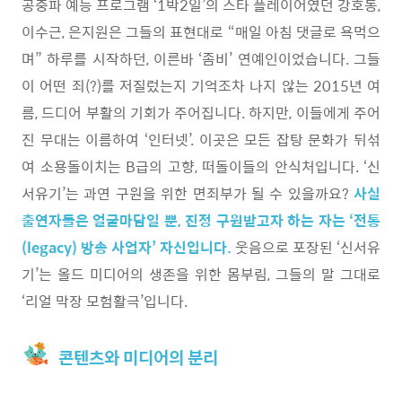
공중파 예능 프로그램 ‘1박2일’의 스타 플레이어였던 강호동,
이수근, 은지원은 그들의 표현대로 “매일 아침 댓글로 욕먹으
며” 하루를 시작하던, 이른바 ‘좀비’ 연예인이었습니다. 그들
이 어떤 죄(?)를 저질렀는지 기억조차 나지 않는 2015년 여
름, 드디어 부활의 기회가 주어집니다. 하지만, 이들에게 주어
진 무대는 이름하여 ‘인터넷’. 이곳은 모든 잡탕 문화가 뒤섞
여 소용돌이치는 B급의 고향, 떠돌이들의 안식처입니다. ‘신
서유기’는 과연 구원을 위한 면죄부가 될 수 있을까요?
사실
출연자들은 얼굴마담일 뿐, 진정 구원받고자 하는 자는 ‘전통
(legacy) 방송 사업자’ 자신입니다.
웃음으로 포장된 ‘신서유
기’는 올드 미디어의 생존을 위한 몸부림, 그들의 말 그대로
‘리얼 막장 모험활극’입니다.
콘텐츠와 미디어의 분리