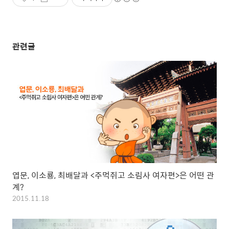
관련글
엽문, 이소룡, 최배달과 <주먹쥐고 소림사 여자편>은 어떤 관
계?
2015.11.18