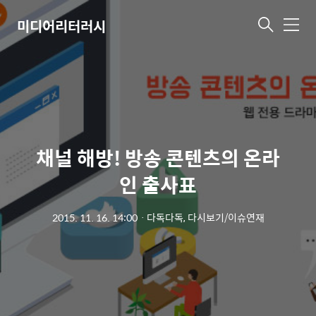
미디어리터러시
메
뉴
채널 해방! 방송 콘텐츠의 온라
인 출사표
2015. 11. 16. 14:00
ㆍ
다독다독, 다시보기/이슈연재