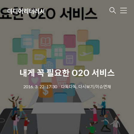
미디어리터러시
메
뉴
내게 꼭 필요한 O2O 서비스
2016. 3. 22. 17:30
ㆍ
다독다독, 다시보기/이슈연재