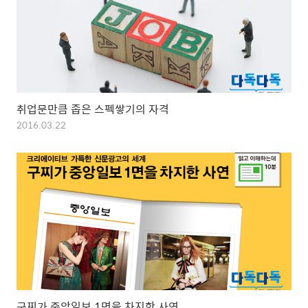
취업문만큼 좁은 스펙쌓기의 자격
2016.03.22
구찌가 중앙일보 1면을 차지한 사연