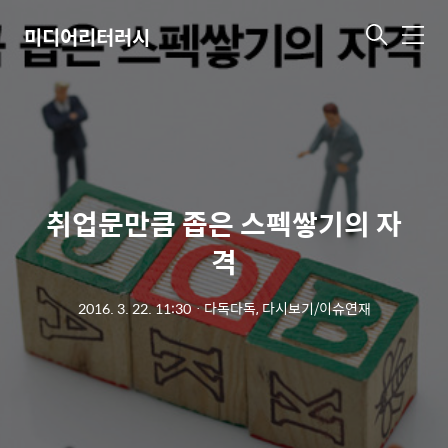
미디어리터러시
메
뉴
취업문만큼 좁은 스펙쌓기의 자
격
2016. 3. 22. 11:30
ㆍ
다독다독, 다시보기/이슈연재