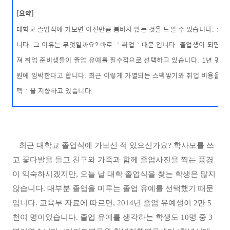
[요약]
대학교 졸업식에 가보면 이전만큼 붐비지 않는 것을 느낄 수 있습니다. 실제
니다. 그 이유는 무엇일까요? 바로 ｀취업｀때문 입니다. 졸업생이 되면 취
져 취업 준비생들이 졸업 유예를 필수적으로 선택하고 있습니다. 1년 평균 
원에 임박한다고 합니다. 최근 이렇게 가열되는 스펙쌓기와 취업 비용을 
펙｀을 지향하고 있습니다.
최근 대학교 졸업식에 가보신 적 있으신가요
?
학사모를 쓰
고 꽃다발을 들고 친구와 가족과 함께 졸업사진을 찍는 풍경
이 익숙하시겠지만
,
오늘 날 대학 졸업식을 찾는 학생은 많지
않습니다
.
대부분 졸업을 미루는 졸업 유예를 선택했기 때문
입니다
.
교육부 자료에 따르면
, 2014
년 졸업 유예생이
2
만
5
천여 명이었습니다
.
졸업 유예를 생각하는 학생도
10
명 중
3