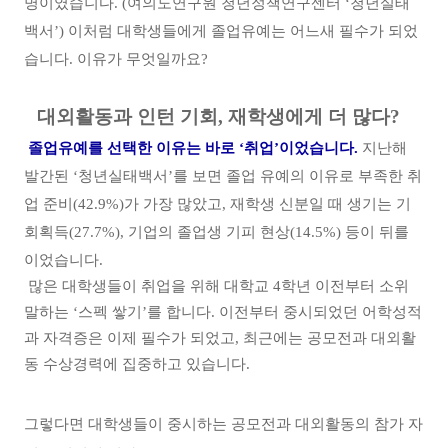
명이였습니다
. (
여의도연구원 청년정책연구센터
‘
청년실태
백서
’)
이처럼 대학생들에게 졸업유예는 어느새 필수가 되었
습니다
.
이유가 무엇일까요
?
대외활동과 인턴 기회, 재학생에게 더 많다?
졸업유예를 선택한 이유는 바로
‘
취업
’
이었습니다
.
지난해
발간된
‘
청년실태백서
’
를 보면 졸업 유예의 이유로 부족한 취
업 준비
(42.9%)
가 가장 많았고
,
재학생 신분일 때 생기는 기
회획득
(27.7%),
기업의 졸업생 기피 현상
(14.5%)
등이 뒤를
이었습니다
.
많은 대학생들이 취업을 위해 대학교
4
학년 이전부터 소위
말하는
‘
스펙 쌓기
’
를 합니다
.
이전부터 중시되었던 어학성적
과 자격증은 이제 필수가 되었고
,
최근에는 공모전과 대외활
동 수상경력에 집중하고 있습니다
.
그렇다면 대학생들이 중시하는 공모전과 대외활동의 참가 자