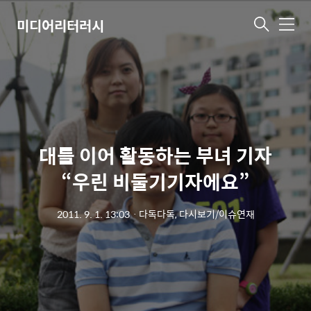
미디어리터러시
메
뉴
대를 이어 활동하는 부녀 기자
“우린 비둘기기자에요”
2011. 9. 1. 13:03
ㆍ
다독다독, 다시보기/이슈연재