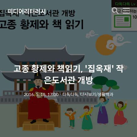
미디어리터러시
메
뉴
고종 황제와 책읽기, '집옥재' 작
은도서관 개방
2016. 5. 18. 17:00
ㆍ
다독다독, 다시보기/생활백과