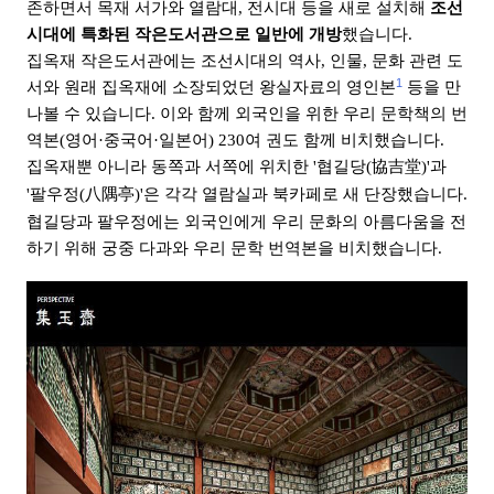
존하면서 목재 서가와 열람대, 전시대 등을 새로 설치해
조선
시대에 특화된 작은도서관으로 일반에 개방
했습니다.
집옥재 작은도서관에는 조선시대의 역사, 인물, 문화 관련 도
1
서
와 원래 집옥재에 소장되었던 왕실자료의 영인본
등을 만
나볼 수 있습니다. 이와 함께
외국인을 위한 우리 문학책의 번
역본(영어·중국어·일본어) 230여 권도 함께 비치했
습니다.
집옥재뿐 아니라 동쪽과 서쪽에 위치한 '협길당
(協吉堂)
'과
'팔우정
(八隅亭)
'은 각각 열람실과 북카페로 새 단장했습니다.
협길당과 팔우정에는 외국인에게 우리 문화의 아름다움을 전
하기 위해
궁중 다과와 우리 문학 번역본을 비치했습니다.