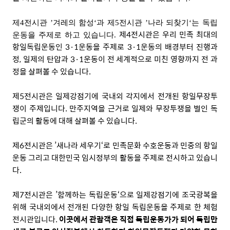
제
4
전시관
’
겨레의 함성
‘
과 제
5
전시관
’
나라 되찾기
‘
는 독립
제
4
전시관은 우리 민족 최대의
운동을 주제로 하고 있습니다
.
항일독립운동인
3·1
운동을 주제로
3·1
운동의 배경부터 진행과
정
,
일제의 탄압과
3·1
운동이 전 세계적으로 미친 영향까지 전 과
정을 살펴볼 수 있습니다
.
제
5
전시관은 일제강점기에 국내외 각지에서 전개된 항일무장투
쟁이 주제입니다
.
만주지역을 근거로 일제와 무장투쟁을 벌인 독
립군의 활동에 대해 살펴볼 수 있습니다
.
제
6
전시관은
’
새나라 세우기
‘
로 민족문화 수호운동과 민중의 항일
운동 그리고 대한민국 임시정부의 활동을 주제로 전시하고 있습니
다
.
제
7
전시관은
’
함께하는 독립운동
‘
으로 일제강점기에 조국광복을
위해 국내외에서 전개된 다양한 항일 독립운동을 주제로 한 체험
전시관입니다
.
이곳에서 관람객은 직접 독립운동가가 되어 독립만