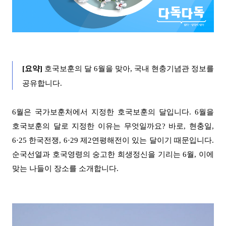
[
요약
]
호국보훈의 달
6
월을 맞아
,
국내 현충기념관 정보를
공유합니다
.
6
월은 국가보훈처에서 지정한 호국보훈의 달입니다
. 6
월을
호국보훈의 달로 지정한 이유는 무엇일까요
?
바로
,
현충일
,
6·25
한국전쟁
, 6·29
제
2
연평해전이 있는 달이기 때문입니다
.
순국선열과 호국영령의 숭고한 희생정신을 기리는
6
월
,
이에
맞는 나들이 장소를 소개합니다
.