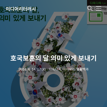
미디어리터러시
메
뉴
호국보훈의 달 의미 있게 보내기
2016. 6. 14. 17:00
ㆍ
다독다독, 다시보기/생활백과