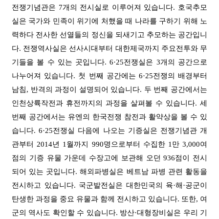
전쟁기념관은
7
개의 전시실로 이루어져 있습니다
.
호국추모
실은 국가와 민족이 위기에 처했을 때 나라를 구하기 위해 노
력하다 전사한 선열들의 정신을 되새기고 추모하는 공간입니
다
.
전쟁역사실은 선사시대부터 대한제국까지 주요전투와 무
기들을 볼 수 있는 곳입니다
. 6·25
전쟁실은
3
개의 공간으로
나누어져 있습니다
.
첫 번째 공간에는
6·25
전쟁의 배경부터
남침
,
반격의 과정이 설명되어 있습니다
.
두 번째 공간에서는
인천상륙작전과 휴전까지의 과정을 살펴볼 수 있습니다
.
세
번째 공간에서는 유엔의 한국전쟁 참전과 활약상을 볼 수 있
습니다
. 6·25
전쟁실 다음에 나오는 기증실은 전쟁기념관 개
관부터
2014
년
1
월까지
990
명으로부터 수집한
1
만
3,000
여
점의 기증 유물 가운데 수장고에 보관해 오던
936
점이
전시
되어 있는 곳입니다
.
해외파병실은 베트남 파병 관련 활동을
전시하고 있습니다
.
국군발전실은 대한민국의 육
·
해
·
공군이
탄생한 과정을 중요 유물과 함께 전시하고 있습니다
.
또한
,
여
군의 역사도 확인할 수 있습니다
.
방산
·
대형장비실은 우리 기