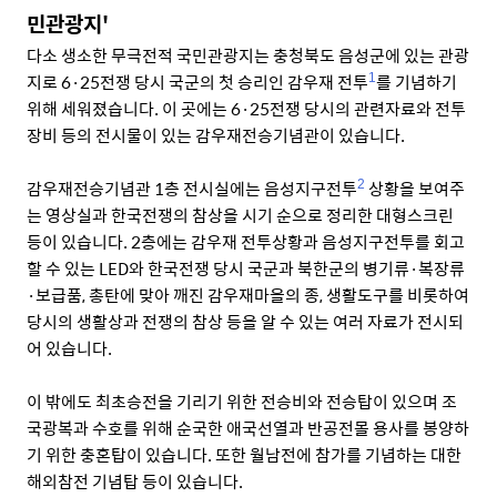
민관광지'
다소 생소한 무극전적 국민관광지는 충청북도 음성군에 있는 관광
지로 6·25전쟁 당시 국군의 첫 승리인 감우재 전투
를 기념하기
1
위해 세워졌습니다. 이 곳에는 6·25전쟁 당시의 관련자료와 전투
장비 등의 전시물이 있는 감우재전승기념관이 있습니다.
감우재전승기념관 1층 전시실에는 음성지구전투
상황을 보여주
2
는 영상실과 한국전쟁의 참상을 시기 순으로 정리한 대형스크린
등이 있습니다. 2층에는 감우재 전투상황과 음성지구전투를 회고
할 수 있는 LED와 한국전쟁 당시 국군과 북한군의 병기류·복장류
·보급품, 총탄에 맞아 깨진 감우재마을의 종, 생활도구를 비롯하여
당시의 생활상과 전쟁의 참상 등을 알 수 있는 여러 자료가 전시되
어 있습니다.
이 밖에도 최초승전을 기리기 위한 전승비와 전승탑이 있으며 조
국광복과 수호를 위해 순국한 애국선열과 반공전몰 용사를 봉양하
기 위한 충혼탑이 있습니다. 또한 월남전에 참가를 기념하는 대한
해외참전 기념탑 등이 있습니다.