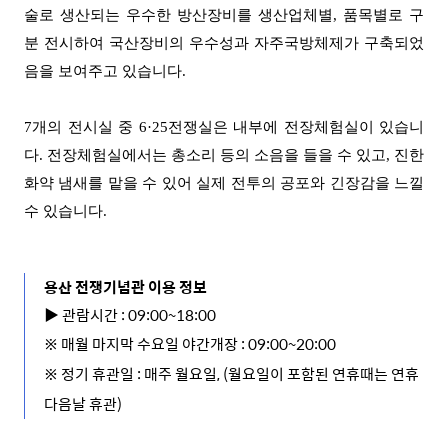
술로 생산되는 우수한 방산장비를 생산업체별
,
품목별로 구
분 전시하여 국산장비의 우수성과 자주국방체제가 구축되었
음을 보여주고 있습니다
.
7
개의 전시실 중
6·25
전쟁실은 내부에 전장체험실이 있습니
다
.
전장체험실에서는 총소리 등의 소음을 들을 수 있고
,
진한
화약 냄새를 맡을 수 있어 실제 전투의 공포와 긴장감을 느낄
수 있습니다
.
용산 전쟁기념관 이용 정보
▶
관람시간 : 09:00~18:00
※ 매월 마지막 수요일 야간개장 : 09:00~20:00
※
정기 휴관일
:
매주 월요일,
(
월요일이 포함된 연휴때는 연휴
다음날 휴관
)