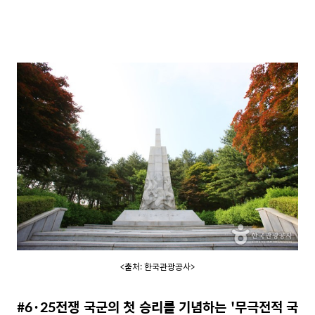
<출처: 한국관광공사>
#6·25전쟁 국군의 첫 승리를 기념하는 '
무극전적 국