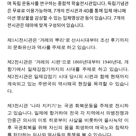
며 독립 운동사를 연구하는 종합적 학술전시관입니다
.
독립기념관
은
무료로 이용가능하며
, 7
개의 전시관과
4D
를 통해 입체 애니메
이션 영상물을 감상할 수 있는 입체영상관 등이 있습니다
. 7
개의
전시관은 테마에 맞게 구성되어 있습니다
.
제
1
시전시관은
‘
겨레의 뿌리
‘
로 선사시대부터 조선 후기까지
의 문화유산과 역사를 주제로 하고 있습니다
.
제
2
전시관은
’
겨레의 시련
‘
으로
1860
년대부터
1940
년대
,
개
항기에서 일제강점기까지의 시대를 주제로 하고 있습니다
.
제
2
전시관은 일제강점기 시대 당시의 시련과 함께 현재까지
계속되고 있는 주변국의 역사왜곡 현장을 목격할 수 있습니
다
.
제
3
전시관
’
나라 지키기
‘
는 국권 회복운동을 주제로 전시하
고 있습니다
.
일제에 항거하여 전국 각 지역에서 의병전쟁과
안중근 의사의 이토 히로부미 사살을 비롯하여 을사늑약 이
후 국권회복을 위해 자신의 몸을 희생하며 매국노와 침략자
를 처단하는 의사와 열사들의 투쟁을 볼 수 있습니다
.