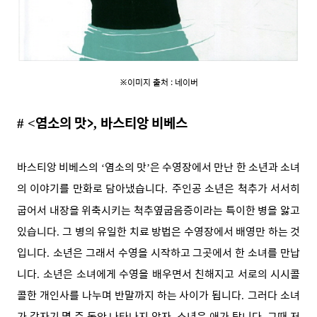
※이미지 출처 :
네이버
염소의 맛>
바스티앙 비베스
#
<
,
바스티앙 비베스의
염소의 맛
은
수영장에서 만난 한 소년과 소녀
‘
’
의 이야기를 만화로 담아냈습니다
주인공 소년은 척추가 서서히
.
굽어서 내장을 위축시키는 척추옆굽음증이라는 특이한 병을 앓고
있습니다
그 병의 유일한 치료 방법은 수영장에서 배영만 하는 것
.
입니다
소년은 그래서 수영을 시작하고 그곳에서 한 소녀를 만납
.
니다
소년은 소녀에게 수영을 배우면서 친해지고 서로의 시시콜
.
콜한 개인사를 나누며 반말까지 하는 사이가 됩니다
그러다 소녀
.
가 갑자기 몇 주 동안 나타나지 않자
소년은 애가 탑니다
그때 저