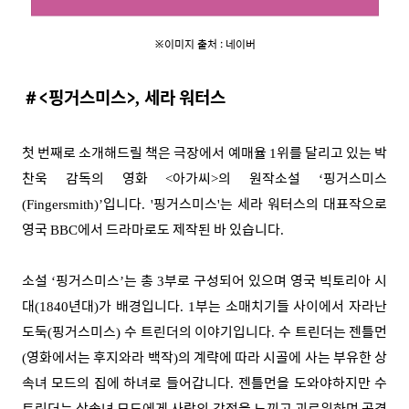
※이미지 출처 : 네이버
＃<
핑
거스미스>
세라 워터스
,
첫 번째로 소개해드릴 책은 극장에서 예매율
위를 달리고 있는 박
1
찬욱 감독의 영화
아가씨
의 원작소설
핑거스미스
<
>
‘
입니다
핑거스미스
는 세라 워터스의 대표작으로
(Fingersmith)’
. '
'
영국
에서 드라마로도 제작된 바 있습니다
BBC
.
소설
핑거스미스
는 총
부로 구성되어 있으며 영국 빅토리아 시
‘
’
3
대
년대
가 배경입니다
부는 소매치기들 사이에서 자라난
(1840
)
. 1
도둑
핑거스미스
수 트린더의 이야기입니다
수 트린더는 젠틀먼
(
)
.
영화에서는 후지와라 백작
의 계략에 따라 시골에 사는 부유한 상
(
)
속녀 모드의 집에 하녀로 들어갑니다
젠틀먼을 도와야하지만 수
.
트린더는 상속녀 모드에게 사랑의 감정을 느끼고 괴로워하며 곤경