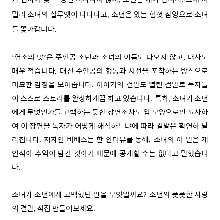
,
.
멀리 소녀의 실루엣이 나타나고
소년은 있는 힘껏 잠영으로 소녀
,
를 쫓아갑니다
.
염소의 맛
은 주인공 소년과 소녀의 이름도 나오지 않고
대사도
‘
’
,
매우 적습니다
대신 주인공의 행동과 시선을 포착하는 방식으로
.
미묘한 감정을 보여줍니다
이야기의 결말도 열린 결말로 독자들
.
이 스스로 스토리를 완성하게끔 하고 있습니다
특히
소녀가 소년
.
,
에게 무엇인가를 고백하는 듯한 장면조차도 입 모양으로만 묘사하
여 이 장면을 독자가 어떻게 해석하느냐에 따라 결말은 확연히 달
라집니다
저자인 비베스는 한 인터뷰를 통해
소녀의 이 말은 개
.
,
인적이 추억이 담긴 것이기 때문에 공개할 수는 없다고 말했습니
다
.
소녀가 소년에게 고백했던 말을 무엇일까요
소년의 풋풋한 사랑
?
의 결말, 직접 만들어보세요
.