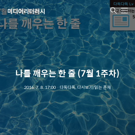
미디어리터러시
메
뉴
나를 깨우는 한 줄 (7월 1주차)
2016. 7. 8. 17:00
ㆍ
다독다독, 다시보기/읽는 존재