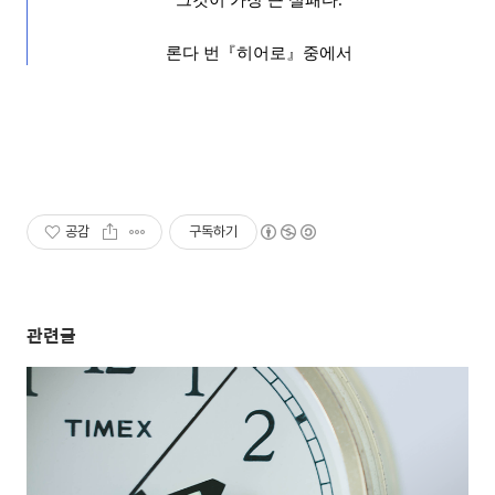
그것이 가장 큰 실패다
.
론다 번
『
히어로
』
중에서
공감
구독하기
관련글