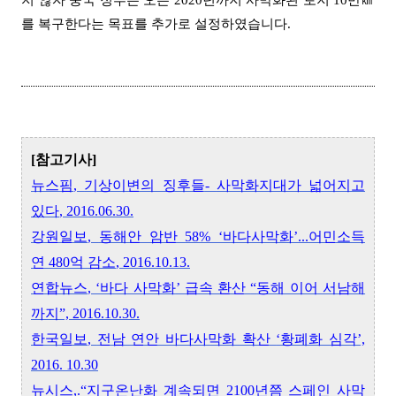
지 않자 중국 정부는 오는
2020
년까지 사막화된 토지
10
만
㎢
를 복구한다는 목표를 추가로 설정하였습니다
.
[
참고기사
]
뉴스핌
,
기상이변의 징후들
-
사막화지대가 넓어지고
있다
, 2016.06.30.
강원일보
,
동해안 암반
58% ‘
바다사막화
’...
어민소득
연
480
억 감소
, 2016.10.13.
연합뉴스
, ‘
바다 사막화
’
급속 환산
“
동해 이어 서남해
까지
”, 2016.10.30.
한국일보
,
전남 연안 바다사막화 확산
‘
황폐화 심각
’,
2016. 10.30
뉴시스
,.“
지구온난화 계속되면
2100
년쯤 스페인 사막