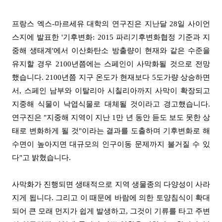
프랑스 엑스
-
마르세유 대학의 연구진은 지난달
28
일 사이언
스지에 발표한
'
기후변화
: 2015
파리기후변화협정 기준과 지
중해 생태계'
에서 이산화탄소 방출량이 현재와 같은 수준을
유지할 경우
2100
년쯤에는 스페인이 사막화될 것으로 전망
했습니다
. 2100
년쯤 지구 온도가 현재보다
5
도가량 상승하면
서
,
스페인 남부와 이탈리아 시칠리아까지 사막이 확장되고
지중해 식물이 낙엽식물로 대체될 것이라고 경고했습니다
.
연구진은
"
지중해 지역이 지난
1
만 년 동안 듣도 보도 못한 상
태로 변화하게 될 것
"
이라는 결과를 도출하며 기후변화로 해
수면이 높아지면 대규모의 인구이동 문제까지 불거질 수 있
다
"
고 밝혔습니다
.
사막화가 진행되면 생태적으로 지역 생물종의 다양성이 사라
지게 됩니다
.
그리고 이 때문에 바람에 의한 토양침식이 확대
되어 큰 모래 먼지가 쉽게 발생하고
,
그것이 기류를 타고 주변