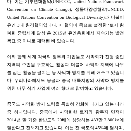
다
.
이는 기후변화협약
(UNFCCC, United Nations Framework
Convention on Climate Change),
생물다양성협약
(UNCBD,
United Nations Convention on Biological Diversity)
과 더불어
유엔
3
대 환경협약입니다
.
이 협약이 목표로 설정한
‘
토지 황
폐화 중립세계 달성
’
은
2015
년 유엔총회에서 지속가능 발전
목표 중 하나로 채택된 바 있습니다
.
이와 함께 세계 각국의 정부와 기업들도 사막화가 진행 중인
지역의 주민을 구호하는 활동과 더불어 사막화 지역에 나무
를 심는 활동을 펼치는 등 사막화 방지를 위해 애쓰고 있습니
다
.
우리나라에서도 몽골과 중국 내륙지방의 사막화 방지를
위한 나무 심기 사업에 여러 형태로 참여하고 있습니다
.
중국도 사막화 방지 노력을 특별히 강화해 나가고 있는 나라
중 하나입니다
.
중국에서 사막화한 토지와 황무지 면적이
2014
년 말 기준 한반도의
20
배에 상당하는
433
만
2,800
㎢
에
달한다고 전해지고 있습니다
.
이는 전 국토의
45%
에 달하며
,