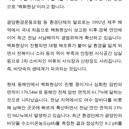
으로
‘
백화현상
’
이라고 합니다
.
광양환경운동포럼 등 환경단체의 발표로는
1992
년 제주 해
역에서 국내 처음으로 백화현상이 보고된 이후 경북 연안에
이어 최근 전남 서남해까지 광범위하게 확산하고 있습니다
.
백화현상이 진행되면 대형 해조류가 붙어 살 환경을 잃게 되
면서 전복이나 소라 등의 먹이 부족과 안정된 서식공간 상실
등으로
2
차 소비자인 어류의 서식장과 산란장도 사라집니다
.
즉
,
바닷속의 생태계가 파괴되는 것입니다
.
현재 동해안에서 백화현상이 진행 중이거나 심화한 암반의
면적이
170.54
㎢
로 동해안 전체 암반 면적의
61.7%
에 달하는
것으로 나타났습니다
.
전남 지역에서도 여수 앞바다를 비롯
해 남해안 곳곳에 빠르게 확산하면서 전남 연안 면적의
23%
인
942
㏊
에서 발생하고 있습니다
.
최근 환경단체가 광양만의
바닷물 수소이온농도
(pH)
를 측정한 결과 정상치인
8.2 pH
를