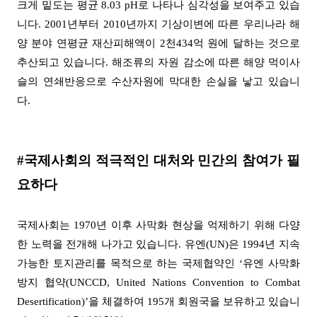
크게 밑도는 평균
8.03 pH
로 나타나 심각성을 보여주고 있습
니다
. 2001
년부터
2010
년까지 기상이변에 따른 우리나라 해
양 분야 연평균 재산피해액이
2
천
434
억 원에 달하는 것으로
추산되고 있습니다
.
해조류의 자원 감소에 따른 해양 먹이사
슬의 연쇄반응으로 수산자원에 막대한 손실을 낳고 있습니
다
.
#
국제사회의 적극적인 대처와 민간의 참여가 필
요하다
국제사회는
1970
년 이후 사막화 현상을 억제하기 위해 다양
한 노력을 전개해 나가고 있습니다
.
유엔
(UN)
은
1994
년 지속
가능한 토지관리를 목적으로 하는 국제협약인
‘
유엔 사막화
방지 협약
(UNCCD, United Nations Convention to Combat
Desertification)’
을 체결하여
195
개 회원국을 보유하고 있습니