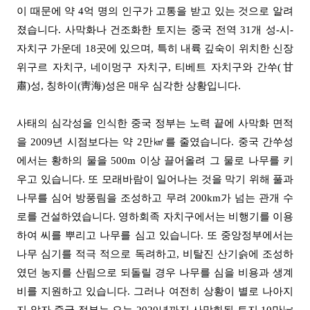
이 때문에 약
4
억 명의 인구가 고통을 받고 있는 것으로 알려
졌습니다
.
사막화나 건조화한 토지는 중국 전역
31
개 성
-
시
-
자치구 가운데
18
곳에 있으며
,
특히 내륙 깊숙이 위치한 신장
위구르 자치구
,
네이멍구 자치구
,
티베트 자치구와 간쑤
(
甘
肅
)
성
,
칭하이
(
靑海
)
성은 매우 심각한 상황입니다
.
사태의 심각성을 인식한 중국 정부는 노력 끝에 사막화 면적
을
2009
년 시점보다는 약
2
만
㎢
를 줄였습니다
.
중국 간쑤성
에서는 황하의 물을
500m
이상 끌어올려 그 물로 나무를 키
우고 있습니다
.
또 모래바람이 일어나는 것을 막기 위해 풀과
나무를 심어 방풍림을 조성하고 무려
200km
가 넘는 관개 수
로를 건설하였습니다
.
영하회족 자치구에서는 비행기를 이용
하여 씨를 뿌리고 나무를 심고 있습니다
.
또 중앙정부에서는
나무 심기를 적극 적으로 독려하고
,
비탈진 산기슭에 조성하
였던 농지를 산림으로 되돌릴 경우 나무를 심을 비용과 생계
비를 지원하고 있습니다
.
그러나 여전히 상황이 별로 나아지