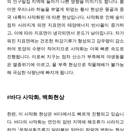
의 인구밀집 지역에 들어가 나쁜 영향을 미치기도 합니다
.
봄
이면 우리나라 하늘을 부옇게 뒤덮는 황사 현상은 몽골과 중
국 내륙이 사막화된 데 따른 현상입니다
.
사막화로 인해 숲이
점차 사라지게 되면 지표면의 태양에너지 반사율이 증가하
고
,
이에 따라 지표면이 냉각되면서 온도가 낮아집니다
.
차가
워진 지표면에는 건조한 하강기류가 형성되고 강우량이 감소
하여 토양의 수분이 적어지므로 사막화는 더욱 빠른 속도로
진행됩니다
.
이로써 지구는 점차 산소가 부족해져 야생동물
은 멸종위기에 이르고
,
물 부족 현상으로 작물재배가 불가능
해 극심한 식량난에 빠지게 됩니다
.
#
바다 사막화
,
백화현상
한편
,
이 사막화 현상은 바다에서도 빠르게 진행되고 있습니
다
.
바다의 사막화는 연안의 암반 지역에 해조류가 사라지고
1
하얀
무절석회조류가 달라붙어 암반이 하얗게 변하는 현상