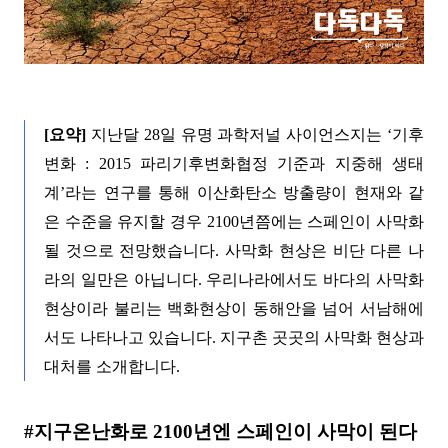
[
요약
]
지난달
28
일 유명 과학저널 사이언스지는
‘
기후
변화
: 2015
파리기후변화협정 기준과 지중해 생태
계
’
라는 연구를 통해 이산화탄소 방출량이 현재와 같
은 수준을 유지할 경우
2100
년쯤에는 스페인이 사막화
될 것으로 전망했습니다
.
사막화 현상은 비단 다른 나
라의 일만은 아닙니다
.
우리나라에서도 바다의 사막화
현상이라 불리는 백화현상이 동해안을 넘어 서남해에
서도 나타나고 있습니다
.
지구촌 곳곳의 사막화 현상과
대처를 소개합니다
.
#
지구온난화로
2100
년엔 스페인이 사막이 된다