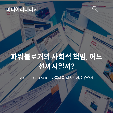
미디어리터러시
메
뉴
파워블로거의 사회적 책임, 어느
선까지일까?
2011. 10. 6. 09:40
ㆍ
다독다독, 다시보기/이슈연재