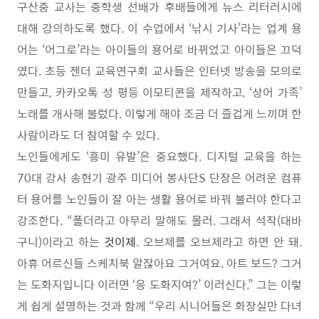
구산중 교사는 중학생 선배가 후배들에게 뉴스 리터러시에
대해 강의하도록 했다
.
이 수업에서
‘
낚시 기사
’
라는 업계 용
어는
‘
어그로
’
라는 아이들의 용어로 바뀌었고 아이들은 끄덕
였다
.
초등 젠더 교육연구회 교사들은 인터넷 방송을 모의로
만들고
,
카카오톡 성 평등 이모티콘을 제작하고
, ‘
상어 가족
’
노래를 개사해 불렀다
.
이렇게 해야 조금 더 즐겁게 느끼며 한
사람이라도 더 참여할 수 있다
.
노인들에게도
‘
흥미 유발
’
은 중요했다
.
디지털 교육을 하는
70
대 강사 송현기 광주 미디어 봉사단
S
단장은 어려운 컴퓨
터 용어를 노인들이 잘 아는 생활 용어로 바꿔 불러야 한다고
강조한다
. “
폴더라고 아무리 말해도 몰러
.
그래서 석작
(
대바
구니
)
이라고 하는
것이제
.
오브제를 오브제라고 하면 안 돼
.
아휴 어르신들 스케치북 알잖아요 그거여요
.
아트 보드
?
그거
는 도화지입니다 이러면
‘
응 도화지여
?’
이러신다
.”
그는 이렇
게 쉽게 설명하는 것과 함께
“
우리 시니어들은 화장실만 다녀