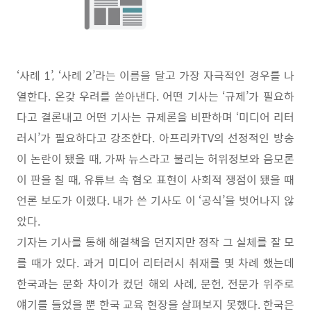
‘
사례
1’, ‘
사례
2’
라는 이름을 달고 가장 자극적인 경우를 나
열한다
.
온갖 우려를 쏟아낸다
.
어떤 기사는
‘
규제
’
가 필요하
다고 결론내고 어떤 기사는 규제론을 비판하며
‘
미디어 리터
러시
’
가 필요하다고 강조한다
.
아프리카
TV
의 선정적인 방송
이 논란이 됐을 때
,
가짜 뉴스라고 불리는 허위정보와 음모론
이 판을 칠 때
,
유튜브 속 혐오 표현이 사회적 쟁점이 됐을 때
언론 보도가 이랬다
.
내가 쓴 기사도 이
‘
공식
’
을 벗어나지 않
았다
.
기자는 기사를 통해 해결책을 던지지만 정작 그 실체를 잘 모
를 때가 있다
.
과거 미디어 리터러시 취재를 몇 차례 했는데
한국과는 문화 차이가 컸던 해외 사례
,
문헌
,
전문가 위주로
얘기를 들었을 뿐 한국 교육 현장을 살펴보지 못했다
.
한국은