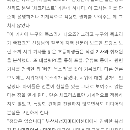
신뢰도 분별
‘
체크리스트
’
가운데 하나다
.
이 교사는 이를 단
순히 설명하거나 기계적으로 적용한 결과를 보여주는 데 그
치지 않았다
.
“
이 기사에 누구의 목소리가 나오죠
?
그리고 누구의 목소리
가 빠졌죠
?”
선생님의 질문에 지역 신문이 보도한 프랑스 노
란 조끼 시위 기사를 읽은 초등학생들은 직접
기사와
취재원
을 분석했다
.
또 태블릿
PC
를 통해 포털
,
유튜브 등에서 관련
기사를 검색한 뒤
‘
빠진 목소리
’
를 찾아 기록했다
.
다른 언론
보도에는 시위대의 목소리가 담겼다
.
시위에 대한 평가도 엇
갈렸다
.
아이들은 언론이 현실을 있는 그대로 보여주지 않는
다는 점을 알게 된다
.
단순 체크리스트만 기계적으로 적용하
지도 않았고
,
특정한 견해를 전달하지 않으면서도 미디어의
본질을 고민하게 한다
.
“
정답은 없습니다
”
부산시청자미디어센터
에서 진행한 복성
경
부산민주언론시민연합
대표의 시민 비평 교육도 인상적이