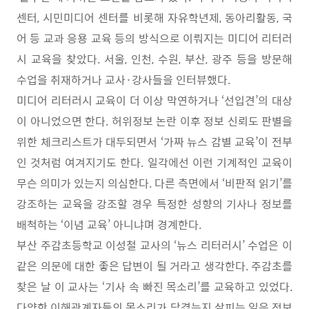
센터
,
시민미디어 센터를 비롯해 자유학년제
,
동아리활동
,
국
어 등 교과 응용 교육 등의 방식으로 이뤄지는 미디어 리터러
시 교육을 찾았다
.
서울
,
인천
,
수원
,
부산
,
광주 등을 방문해
수업을 취재하거나 교사
·
강사들을 인터뷰했다
.
미디어 리터러시 교육이 더 이상 막연하거나
‘
선입견
’
의 대상
이 아니었으면 한다
.
허위정보 논란 이후 정보 신뢰도 판별을
위한 체크리스트가 대두되면서
‘
가짜 뉴스 감별 교육
’
이 전부
인 것처럼 여겨지기도 한다
.
일각에선 이런 기계적인 교육이
무슨 의미가 있는지 의심한다
.
다른 측면에서
‘
비판적 읽기
’
를
강조하는 교육을 강조할 경우 특정한 성향의 기사나 정보를
배척하는
‘
이념 교육
’
아니냐며 경계한다
.
부산 주감초등학교 이성철 교사의
‘
뉴스 리터러시
’
수업은 이
같은 의문에 대한 좋은 답변이
될 거라고 생각한다
.
주감초를
찾은 날 이 교사는
‘
기사 속 빠진 목소리
’
를 교육하고 있었다
.
다양한 이해관계자들의 목소리가 담겼는지 살피는 일은 정보