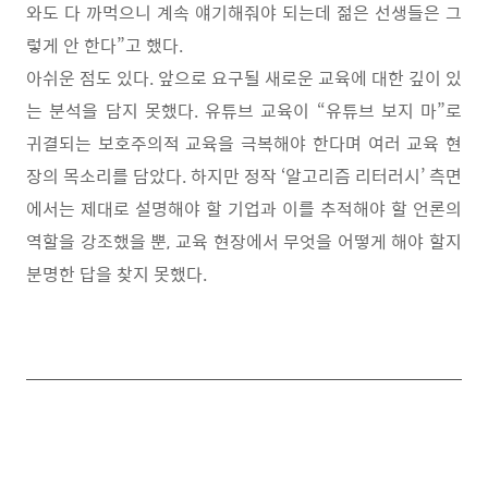
와도 다 까먹으니 계속 얘기해줘야 되는데 젊은 선생들은 그
렇게 안 한다
”
고 했다
.
아쉬운 점도 있다
.
앞으로 요구될 새로운 교육에 대한 깊이 있
는 분석을 담지 못했다
.
유튜브 교육이
“
유튜브 보지 마
”
로
귀결되는 보호주의적 교육을 극복해야 한다며 여러 교육 현
장의 목소리를 담았다
.
하지만 정작
‘
알고리즘 리터러시
’
측면
에서는 제대로 설명해야 할 기업과 이를 추적해야 할 언론의
역할을 강조했을 뿐
,
교육 현장에서 무엇을 어떻게 해야 할지
분명한 답을 찾지 못했다
.