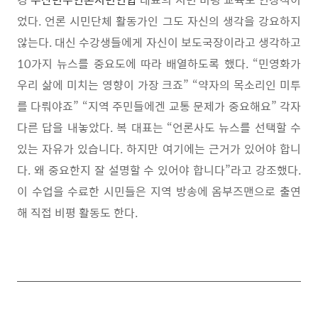
었다
.
언론 시민단체 활동가인 그도 자신의 생각을 강요하지
않는다
.
대신 수강생들에게 자신이 보도국장이라고 생각하고
10
가지 뉴스를 중요도에 따라 배열하도록 했다
. “
민영화가
우리 삶에 미치는 영향이 가장 크죠
” “
약자의 목소리인 미투
를 다뤄야죠
” “
지역 주민들에겐 교통 문제가 중요해요
”
각자
다른 답을 내놓았다
.
복 대표는
“
언론사도 뉴스를 선택할 수
있는 자유가 있습니다
.
하지만 여기에는 근거가 있어야 합니
다
.
왜 중요한지 잘 설명할 수 있어야 합니다
”
라고 강조했다
.
이 수업을 수료한 시민들은 지역 방송에 옴부즈맨으로 출연
해 직접 비평 활동도 한다
.