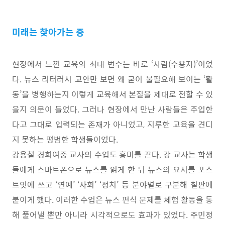
미래는 찾아가는 중
현장에서 느낀 교육의 최대 변수는 바로
‘
사람
(
수용자
)’
이었
다
.
뉴스 리터러시 교안만 보면 왜 굳이 불필요해 보이는
‘
활
동
’
을 병행하는지 이렇게 교육해서 본질을 제대로 전할 수 있
을지 의문이 들었다
.
그러나 현장에서 만난 사람들은 주입한
다고 그대로 입력되는 존재가 아니었고
,
지루한 교육을 견디
지 못하는 평범한 학생들이었다
.
강용철 경희여중 교사의 수업도 흥미를 끈다
.
강 교사는 학생
들에게 스마트폰으로 뉴스를 읽게 한 뒤 뉴스의 요지를 포스
트잇에 쓰고
‘
연예
’ ‘
사회
’ ‘
정치
’
등 분야별로 구분해 칠판에
붙이게 했다
.
이러한 수업은 뉴스 편식 문제를 체험 활동을 통
해 풀어낼 뿐만 아니라 시각적으로도 효과가 있었다
.
주민정