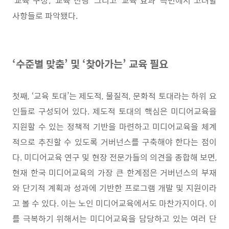
‘
교육 구성
’, ‘
교육 진행
’
그리고
‘
교육 효과
’
측면에서 고려할
사항들로 파악됐다
.
‘
수준별 맞춤
’
및
‘
찾아가는
’
교육 필요
첫째
, ‘
교육 토대
’
는 제도적
,
물질적
,
문화적 토대라는 하위 요
인들로 구성되어 있다
.
제도적 토대의 핵심은 미디어교육을
지원할 수 있는 정책적 기반을 마련하고 미디어교육을 체계
적으로 추진할 수 있도록 거버넌스를 구축해야 한다는 점이
다
.
미디어교육 연구 및 현장 전문가들의 의견을 종합해 보면
,
현재 한국 미디어교육의 가장 큰 한계점은 거버넌스의 부재
와 단기적 계획과 성과에 기반한 프로그램 개발 및 지원이라
고 볼 수 있다
.
이는 노인 미디어교육에서도 마찬가지이다
.
이
를 극복하기 위해서는 미디어교육을 담당하고 있는 여러 단