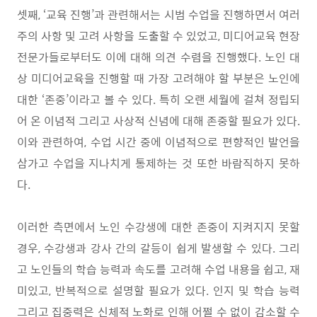
셋째
, ‘
교육 진행
’
과 관련해서는 시범 수업을 진행하면서 여러
주의 사항 및 고려 사항을 도출할 수 있었고
,
미디어교육 현장
전문가들로부터도 이에 대해 의견 수렴을 진행했다
.
노인 대
상 미디어교육을 진행할 때 가장 고려해야 할 부분은 노인에
대한
‘
존중
’
이라고 볼 수 있다
.
특히 오랜 세월에 걸쳐 정립되
어 온 이념적 그리고 사상적 신념에 대해 존중할 필요가 있다
.
이와 관련하여
,
수업 시간 중에 이념적으로 편향적인 발언을
삼가고 수업을 지나치게 통제하는 것 또한 바람직하지 못하
다
.
이러한 측면에서 노인 수강생에 대한 존중이 지켜지지 못할
경우
,
수강생과 강사 간의 갈등이 쉽게 발생할 수 있다
.
그리
고 노인들의 학습 능력과 속도를 고려해 수업 내용을 쉽고
,
재
미있고
,
반복적으로 설명할 필요가 있다
.
인지 및 학습 능력
그리고 집중력은 신체적 노화로 인해 어쩔 수 없이 감소할 수