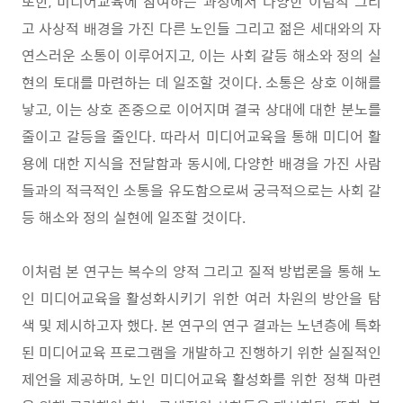
또한
,
미디어교육에 참여하는 과정에서 다양한 이념적 그리
고 사상적 배경을 가진 다른 노인들 그리고 젊은 세대와의 자
연스러운 소통이 이루어지고
,
이는 사회 갈등 해소와 정의 실
현의 토대를 마련하는 데 일조할 것이다
.
소통은 상호 이해를
낳고
,
이는 상호 존중으로 이어지며 결국 상대에 대한 분노를
줄이고 갈등을 줄인다
.
따라서 미디어교육을 통해 미디어 활
용에 대한 지식을 전달함과 동시에
,
다양한 배경을 가진 사람
들과의 적극적인 소통을 유도함으로써 궁극적으로는 사회 갈
등 해소와 정의 실현에 일조할 것이다
.
이처럼 본 연구는 복수의 양적 그리고 질적 방법론을 통해 노
인 미디어교육을 활성화시키기 위한 여러 차원의 방안을 탐
색 및 제시하고자 했다
.
본 연구의 연구 결과는 노년층에 특화
된 미디어교육 프로그램을 개발하고 진행하기 위한 실질적인
제언을 제공하며
,
노인 미디어교육 활성화를 위한 정책 마련