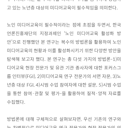
고 있는 노년층 대상의 미디어교육이 필수적임을 의미한다
.
노인 미디어교육이 필수적이라는 점에 초점을 두면서
,
한국
언론진흥재단의 지정과제인
‘
노인 미디어교육 활성화 방
안
’
으로 진행했던 본 연구는 복수의 방법론을 활용하여 노인
미디어교육의 현황과 이를 활성화시키기 위한 다양한 방안을
탐색해 보고자 했다
.
본 연구는 총 다섯 가지의 방법론
-1)
미
디어교육 현장 전문가 및 유관 기관 종사자에 대한 포커스그
룹 인터뷰
(FGI), 2)
미디어교육 연구 전문가의 서면 자문
, 3)
노
년층 대상
FGI, 4)
시범 수업 참여자에 대한 설문
, 5)
시범 수업
을 통한 참여
·
관찰 및 평가
-
을 활용하여 질적
·
양적 자료를
수집했다
.
방법론에 대해 구체적으로 살펴보자면
,
우선 기존의 연구와
는 차별적으로 미디어교육 연구 전문가와 현장 전문가의 의