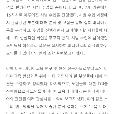
견을 반영하여 시범 수업을 준비했다
.
그 후
, 2
개 기관에서
16
차시로 이루어진 시범 수업을 진행했다
.
시범 수업 과정에
서 관찰됐던 부분에 대해 분석 및 고찰을 통해 실제 미디어교
육을 구성하고
,
수업을 진행하면서 고려해야 할 사항들에 대
해 보다 현실적인 제언을 주고자 했다
.
시범 수업에 참여했던
노인들을 대상으로 설문을 실시하여 미디어 리터러시의 하위
요인들에 있어서의 변화 또한 살펴보고자 했다
.
이에 더해
,
미디어교육 연구 및 현장 전문가들로부터 노인 미
디어교육 활성화를 위해 보다 고민해야 할 부분들에 대해 의
견을 수렴하고 정리했다
.
마지막으로
,
노인들에 대한
FGI
를
진행함으로써 노인들이 미디어교육에 대해 갖는 인식과 미디
어와 관련된 여러 관심사를 파악해 보고자 했다
.
이와 같은 복
수의 연구방법을 통해 도출된 분석 결과는 크게
‘
교육 토대
’,