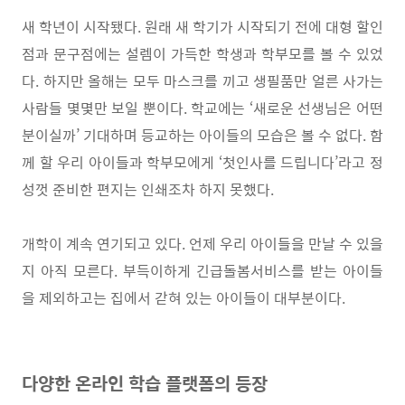
새 학년이 시작됐다
.
원래 새 학기가 시작되기 전에 대형 할인
점과 문구점에는 설렘이 가득한 학생과 학부모를 볼 수 있었
다
.
하지만 올해는 모두 마스크를 끼고 생필품만 얼른 사가는
사람들 몇몇만 보일 뿐이다
.
학교에는
‘
새로운 선생님은 어떤
분이실까
’
기대하며 등교하는 아이들의 모습은 볼 수 없다
.
함
께 할 우리 아이들과 학부모에게
‘
첫인사를 드립니다
’
라고 정
성껏 준비한 편지는 인쇄조차 하지 못했다
.
개학이 계속 연기되고 있다
.
언제 우리 아이들을 만날 수 있을
지 아직 모른다
.
부득이하게 긴급돌봄서비스를 받는 아이들
을 제외하고는 집에서 갇혀 있는 아이들이 대부분이다
.
다양한 온라인 학습 플랫폼의 등장