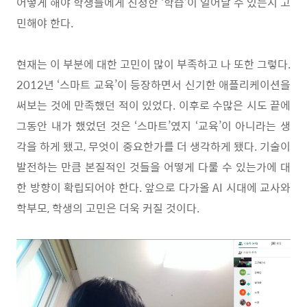
어떻게 해야 학생들에게 진정한
‘
학습
’
이 일어날 수 있는지 고
민해야 한다
.
현재는 이 부분에 대한 고민이 많이 부족하고 나 또한 그렇다
.
2012
년
‘
스마트 교육
’
이 등장하면서 신기한 애플리케이션을
써보는 것에 만족했던 적이 있었다
.
이후로 수많은 시도 끝에
그동안 내가 했었던 것은
‘
스마트
’
였지
‘
교육
’
이 아니라는 생
각을 하게 됐고
,
무엇이 중요한가를 더 생각하게 됐다
.
기술이
발전하는 만큼 본질적인 것들을 어떻게 다룰 수 있는가에 대
한 방향이 확립되어야 한다
.
앞으로 다가올
AI
시대에 교사와
학부모
,
학생의 고민은 더욱 커질 것이다
.