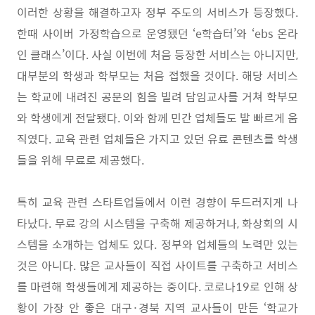
이러한 상황을 해결하고자 정부 주도의 서비스가 등장했다
.
한때 사이버 가정학습으로 운영됐던
‘e
학습터
’
와
‘ebs
온라
인 클래스
’
이다
.
사실 이번에 처음 등장한 서비스는 아니지만
,
대부분의 학생과 학부모는 처음 접했을 것이다
.
해당 서비스
는 학교에 내려진 공문의 힘을 빌려 담임교사를 거쳐 학부모
와 학생에게 전달됐다
.
이와 함께 민간 업체들도 발 빠르게 움
직였다
.
교육 관련 업체들은 가지고 있던 유료 콘텐츠를 학생
들을 위해 무료로 제공했다
.
특히 교육 관련 스타트업들에서 이런 경향이 두드러지게 나
타났다
.
무료 강의 시스템을 구축해 제공하거나
,
화상회의 시
스템을 소개하는 업체도 있다
.
정부와 업체들의 노력만 있는
것은 아니다
.
많은 교사들이 직접 사이트를 구축하고 서비스
를 마련해 학생들에게 제공하는 중이다
.
코로나
19
로 인해 상
황이 가장 안 좋은 대구
·
경북 지역 교사들이 만든
‘
학교가