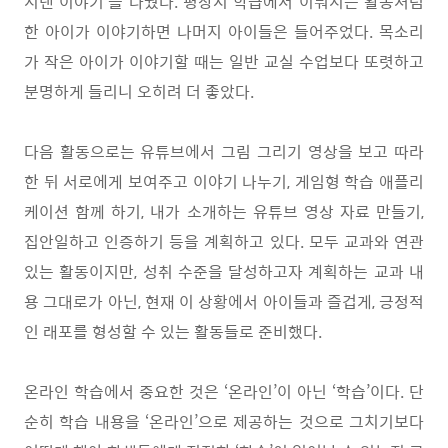
지낸 이야기
’
를 나눴다
.
평상시 학급에서 이뤄지는 활동처럼
한 아이가 이야기하면 나머지 아이들은 들어주었다
.
목소리
가 작은 아이가 이야기할 때는 일반 교실 수업보다 또렷하고
분명하게 들리니 오히려 더 좋았다
.
다음 활동으로는 유튜브에서 그림 그리기 영상을 보고 따라
한 뒤 서로에게 보여주고 이야기 나누기
,
게임형 학습 애플리
케이션 함께 하기
,
내가 소개하는 유튜브 영상 자료 만들기
,
집안일하고 인증하기 등을 계획하고 있다
.
모두 교과와 연관
있는 활동이지만
,
성취 수준을 달성하고자 계획하는 교과 내
용 그대로가 아닌
,
현재 이 상황에서 아이들과 즐겁게
,
긍정적
인 래포를 형성할 수 있는 활동들로 준비했다
.
온라인 학습에서 중요한 것은
‘
온라인
’
이 아닌
‘
학습
’
이다
.
단
순히 학습 내용을
‘
온라인
’
으로 제공하는 것으로 그치기보다