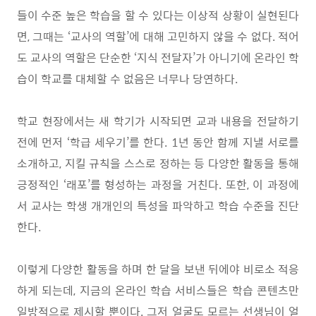
들이 수준 높은 학습을 할 수 있다는 이상적 상황이 실현된다
면
,
그때는
‘
교사의 역할
’
에 대해 고민하지 않을 수 없다
.
적어
도 교사의 역할은 단순한
‘
지식 전달자
’
가 아니기에 온라인 학
습이 학교를 대체할 수 없음은 너무나 당연하다
.
학교 현장에서는 새 학기가 시작되면 교과 내용을 전달하기
전에 먼저
‘
학급 세우기
’
를 한다
. 1
년 동안 함께 지낼 서로를
소개하고
,
지킬 규칙을 스스로 정하는 등 다양한 활동을 통해
긍정적인
‘
래포
’
를 형성하는 과정을 거친다
.
또한
,
이 과정에
서 교사는 학생 개개인의 특성을 파악하고 학습 수준을 진단
한다
.
이렇게 다양한 활동을 하며 한 달을 보낸 뒤에야 비로소 적응
하게 되는데
,
지금의 온라인 학습 서비스들은 학습 콘텐츠만
일방적으로 제시할 뿐이다
.
그저 얼굴도 모르는 선생님이 얼