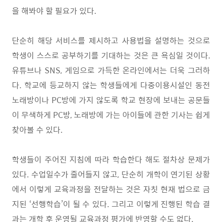
을 해봐야 할 필요가 있다
.
단순히 해당 서비스를 제시하고 사용법을 설명하는 것으로
학생이 스스로 공부하기를 기대하는 것은 큰 욕심일 것이다
.
유튜브나
SNS,
게임으로 가득한 온라인에서는 더욱 그러하
다
.
학교에 등교하지 않는 학생들에게 다중이용시설인 동전
노래방이나
PC
방에 가지 않도록 학교 현장에 보내는 공문들
이 무색하게
PC
방
,
노래방에 가는 아이들에 관한 기사는 쉽게
찾아볼 수 있다
.
학생들이 주어진 지침에 따라 학습한다 해도 절차상 문제가
있다
.
수업일수가 줄어들지 않고
,
단순히 개학이 연기된 상황
에서 이렇게 교육과정을 전달하는 것은 자칫 현재 법으로 금
지된
‘
선행학습
’
이 될 수 있다
.
그리고 이렇게 진행된 학습 결
과는 개학 후 운영될 교육과정 평가에 반영할 수도 없다
.