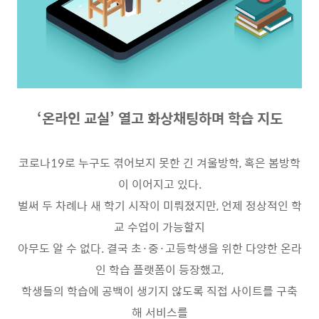
‘온라인 교실’ 열고 화상채팅하며 학습 지도
코로나
19
로 누구도 겪어보지 못한 긴 겨울방학
,
혹은 봄방학
이 이어지고 있다
.
벌써 두 차례나 새 학기 시작이 미뤄졌지만
,
언제 정상적인 학
교 수업이 가능할지
아무도 알 수 없다
.
결국 초
·
중
·
고등학생을 위한 다양한 온라
인 학습 플랫폼이 등장했고
,
학생들의 학습에 공백이 생기지 않도록 직접 사이트를 구축
해 서비스를