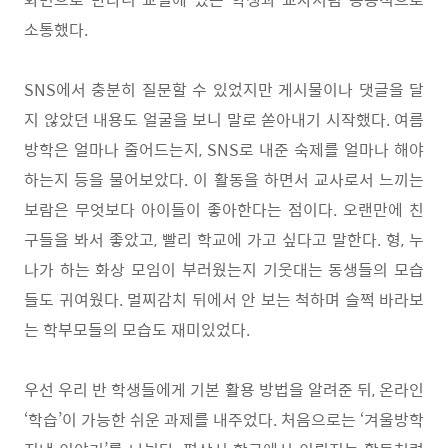
소통했다
.
SNS
에서 충분히 질문할 수 있었지만 게시물이나 댓글을 달
지 않았던 내용도 얼굴을 보니 말로 쏟아내기 시작했다
.
여름
방학은 얼마나 줄어드는지
, SNS
로 내준 숙제를 얼마나 해야
하는지 등을 물어보았다
.
이 활동을 하면서 교사로서 느끼는
보람은 무엇보다 아이들이 좋아한다는 점이다
.
오랜만에 친
구들을 봐서 좋았고
,
빨리 학교에 가고 싶다고 말한다
.
형
,
누
나가 하는 화상 모임이 부러웠는지 기웃대는 동생들의 모습
들도 귀여웠다
.
멀찌감치 뒤에서 안 보는 척하며 슬쩍 바라보
는 학부모들의 모습도 재미있었다
.
우선
우리 반 학생들에게 기본 활용 방법을 알려준 뒤
,
온라인
‘
학습
’
이 가능한 쉬운 과제를 내주었다
.
처음으로는
‘
겨울방학