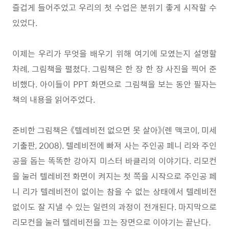
즐겁게 들어주었고 우리의 첫 수업은 분위기 좋게 시작할 수
있었다
.
이제는 우리가 무엇을 배우기 위해 여기에 모였는지 설명할
차례
,
그림책을 펼쳤다
.
그림책은 한 장 한 장 사진을 찍어 준
비했다
.
아이들이
PPT
화면으로 그림책을 보는 동안 필자는
책의 내용을 읽어주었다
.
준비한 그림책은
《
텔레비전 없으면 못 살아
》
(
렌 맥코이
,
미세
기출판
, 2008).
텔레비전에 빠져 사는 주인공 페니 리와 주인
공을 돕는 똑똑한 강아지 미스터 바클리의 이야기다
.
리모컨
을 눌러 텔레비전 화면이 켜지는 첫 쪽을 시작으로 주인공 페
니 리가 텔레비전이 없이는 참을 수 없는 상태에서 텔레비전
없이도 잘 지낼 수 있는 일련의 과정이 전개된다
.
마지막으로
리모컨을 눌러 텔레비전을 끄는 장면으로 이야기는 끝난다
.