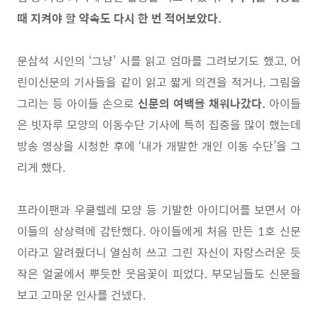
때 지켜야 할 약속도 다시 한 번 적어보았다
.
문삼석 시인의
‘
그냥
’
시를 읽고 엄마를 그려보기도 했고
,
어
린이신문의 기사들을 같이 읽고 짧게 의견을 적거나
,
그림을
그리는 등 아이들 손으로
신문의 여백을 채워나갔다
.
아이들
은 빗자루 모양의 이동수단 기사에 특히 집중을 많이 했는데
방송 영상을 시청한 후에
‘
내가 개발한 개인 이동 수단
’
을 그
리게 했다
.
프라이팬과 우쿨렐레 모양 등 기발한 아이디어를 보면서 아
이들의 상상력에 감탄했다
.
아이들에게 처음 만든
1
호 신문
이라고 알려줬더니 열심히 쓰고 그린 자신이 자랑스러운 듯
작은 얼굴에서 뿌듯한 웃음꽃이 피었다
.
부모님들도 신문을
보고 고마운 인사를 건넸다
.