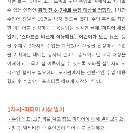
서는 물론
,
옆에서 조금 도움을 주면 수업을 이해하고 따라올
수 있는 연령인
취학 전
6~7
세로 수업 대상을 정했다
.
1
시간
수업에 정원은
10
명을 넘지 않도록 했다
.
수업 주제로 적합
한 미디어를 선정하고 교육방법을 생각한 끝에
‘
미디어 세상
알기
’, ‘
스마트폰 바르게 이용해요
’, ‘
어린이가 보는 뉴스
’
등
을 주제로
3
차시의 수업을 계획했다
.
대상을 선정하고 수업
을 기획하는 데에는 강사의 준비도 중요하지만 교육 대상을
이해하고 교육이 잘 이루어질 수 있도록 도와줄 실무자의 적
극적인 협력도 필요하다
.
도서관에서는 전반적인 수업 내용
협의 후 수업안내 포스터를 예쁘게 제작해 주었다
.
1차시-
미디어 세상 알기
•
수업 목표
:
그림책을 읽고 정보 미디어에 대해 알아보아요
.
•
활동
:
텔레비전 속 주인공이 되어 나를 소개해요
.