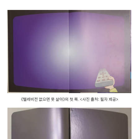
《텔레비전 없으면 못 살아》의 첫 쪽. <사진 출처: 필자 제공>