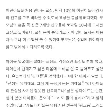
어린이들을 처음 만나는 교실
.
먼저
10
명의 어린이들이 강사
와 친구를 모두 바라볼 수 있도록 책상을 둥글게 배치했다
.
부
모님의 손을 꼭 잡은
7
세반 친구들이 토요일
10
시에 도서관
교실로 들어왔다
.
교실 문이 통유리로 되어 있어 도서관 이용
자 누구나 이 수업을 볼 수 있기에 부모님은 수업에 참여하지
않고 밖에서 기다리도록 했다
.
아이들 얼굴에는 설레는 표정도
,
걱정스런 표정도 함께 였다
.
아이들과 친해지고 싶은 마음에 노래를 한 곡 틀어주고 싶었
다
.
유튜브에서
‘
핑크퐁
’
을 검색했다
.
그때 한 아이가 말했다
.
“
선생님 유치해요
.
그거 제 동생이 듣는 거예요
.” ‘
앗
!
아이들
의 환심을 사기엔 잘못된 선곡이구나
’
싶은 생각이 드는 순간
,
옆에 있던 아이들이 웃으며
“
그래도 들어 볼래요
”
라고 말해
주었다
.
고맙게도 아이들은 유행 지난 선곡의
‘
핑크퐁
’
노래를