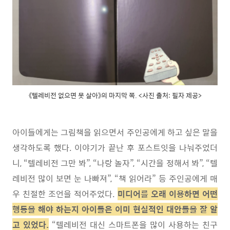
《텔레비전 없으면 못 살아》의 마지막 쪽. <사진 출처: 필자 제공>
아이들에게는 그림책을 읽으면서 주인공에게 하고 싶은 말을
생각하도록 했다
.
이야기가 끝난 후 포스트잇을 나눠주었더
니
, “
텔레비전 그만 봐
”, “
나랑 놀자
”, “
시간을 정해서 봐
”, “
텔
레비전 많이 보면 눈 나빠져
”, “
책 읽어라
”
등 주인공에게 매
우 친절한 조언을 적어주었다
.
미디어를 오래 이용하면 어떤
행동을 해야 하는지 아이들은 이미 현실적인 대안들을 잘 알
고 있었다
.
“
텔레비전 대신 스마트폰을 많이 사용하는 친구