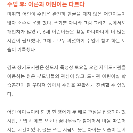
수업 후:
어른과 어린이는 다르다
미취학 어린이 수업은 완전히 한글을 떼지 않은 어린이들이
많아 소수로 운영 했다
.
쓰기뿐 아니라 그림 그리기 등에서도
개인차가 많았고
, 6
세 어린이들은 활동 하나하나에 더 많은
시간이 필요했다
.
그래도 모두 의젓하게 수업에 참여 하는 모
습이 기특했다
.
김포 장기도서관은 신도시 특성상 토요일 오전 지역도서관을
이용하는 젊은 부모님들의 관심이 많고
,
도서관 어린이실 학
습공간이 잘 꾸며져 있어서 수업을 원활하게 진행할 수 있었
다
.
어린 아이들이라 한 명 한 명에게 두 배로 관심을 집중해야 했
지만
,
귀엽고 예쁜 꼬꼬마 꿈나무들과 함께해서 마음 따뜻해
지는 시간이었다
.
글을 쓰는 지금도 웃는 아이들 모습이 눈에