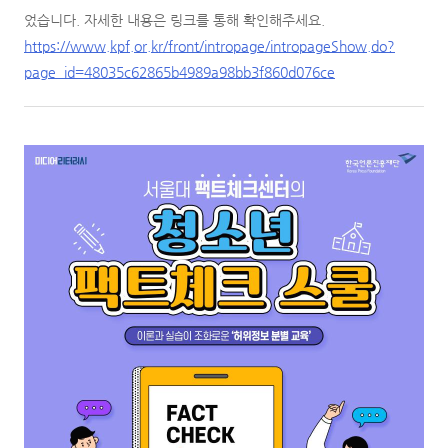
었습니다. 자세한 내용은 링크를 통해 확인해주세요.
https://www.kpf.or.kr/front/intropage/intropageShow.do?
page_id=48035c62865b4989a98bb3f860d076ce