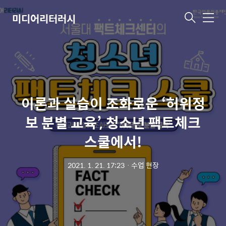
미디어리터러시
메
뉴
이론과 실습이 조화로운 ‘허위정
보 분별 교육’, 청소년 팩트체크
스쿨에서!
2021. 1. 21. 17:23
ㆍ
수업 현장