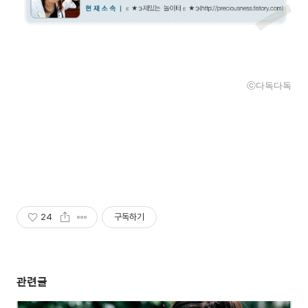
ⓒ다독다독
24
구독하기
관련글