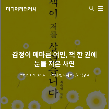
미디어리터러시
메
뉴
감정이 메마른 여인, 책 한 권에
눈물 지은 사연
2012. 1. 3. 09:07
ㆍ
다독다독, 다시보기/지식창고