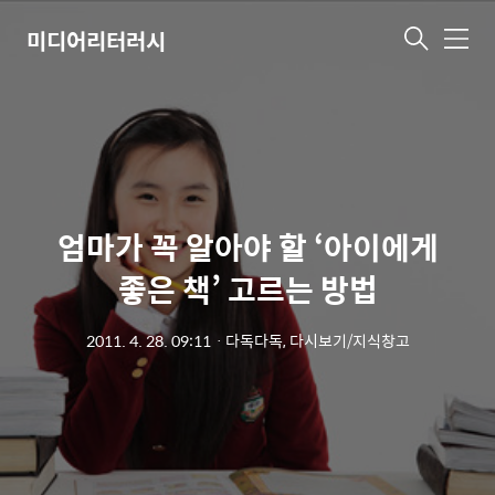
미디어리터러시
메
뉴
엄마가 꼭 알아야 할 ‘아이에게
좋은 책’ 고르는 방법
2011. 4. 28. 09:11
ㆍ
다독다독, 다시보기/지식창고