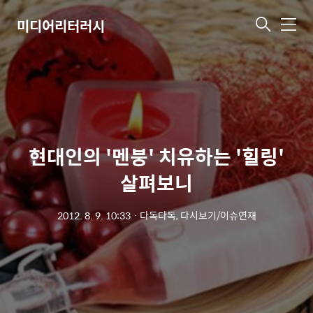
미디어리터러시
메
뉴
현대인의 '멘붕' 치유하는 '힐링'
살펴보니
2012. 8. 9. 10:33
ㆍ
다독다독, 다시보기/이슈연재