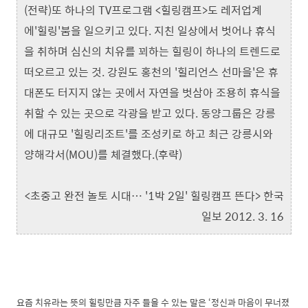
(전략)또 하나의 TV프로그램 <힐링캠프>도 레저업계
에'힐링'붐을 일으키고 있다. 지친 일상에서 벗어나 휴식
을 취하며 심신의 치유를 꾀하는 힐링이 하나의 트렌드로
떠오르고 있는 것. 강원도 홍천의 '힐리언스 선마을'은 휴
대폰도 터지지 않는 곳에서 자연을 벗삼아 조용히 휴식을
취할 수 있는 곳으로 각광을 받고 있다. 동양그룹은 강릉
에 대규모 '힐링리조트'를 조성키로 하고 최근 강릉시와
양해각서(MOU)를 체결했다.(후략)
<초중고 완전 놀토 시대… '1박 2일' 힐링캠프 뜬다> 한국
일보 2012. 3. 16
요즘 치유라는 뜻의 힐링만큼 자주 들을 수 있는 말은 ‘정신과 마음이 무너졌