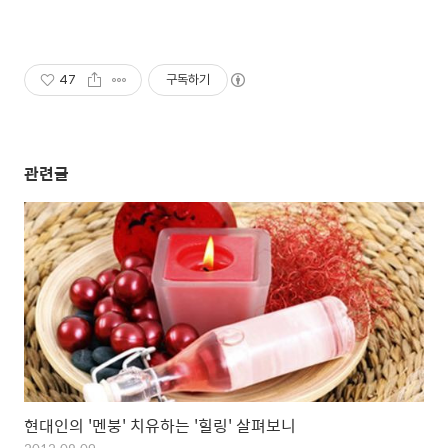
47
구독하기
관련글
현대인의 '멘붕' 치유하는 '힐링' 살펴보니