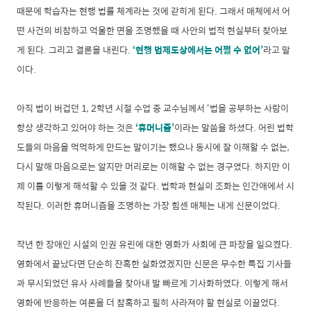
때문에 학습자는 현행 법률 체계라는 것에 갇히게 된다. 그래서 매체에서 어
떤 사건의 비참하고 억울한 면을 조명했을 때 사안의 법적 현실부터 찾아보
게 된다. 그리고 결론을 내린다.
‘현행 법제도상에서는 어쩔 수 없어’
라고 말
이다.
아직 법이 버겁던 1, 2학년 시절 수업 중 교수님께서 ‘법을 공부하는 사람이
항상 생각하고 있어야 하는 것은
‘
휴머니즘
’
이라는 말씀을 하셨다. 어린 법학
도들의 마음을 먹먹하게 만드는 말이기는 했으나 동시에 잘 이해할 수 없는,
다시 말해 마음으로는 알지만 머리로는 이해할 수 없는 경구였다. 하지만 이
제 이를 이렇게 해석할 수 있을 것 같다. 법학과 현실의 조화는 인간애에서 시
작된다. 이러한 휴머니즘을 조명하는 가장 힘센 매체는 내게 신문이었다.
작년 한 장애인 시설의 인권 유린에 대한 영화가 사회에 큰 파장을 일으켰다.
영화에서 끝났다면 단순히 잔혹한 실화였겠지만 신문은 무수한 특집 기사들
과 무시되었던 유사 사례들을 찾아내 발 빠르게 기사화하였다. 이렇게 해서
영화에 반응하는 여론을 더 참혹하고 필히 사라져야 할 현실로 이끌었다.