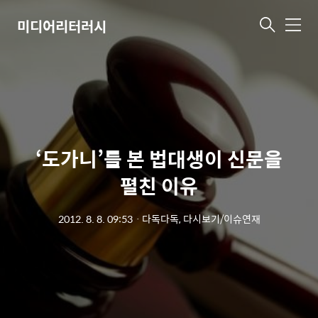
미디어리터러시
메
뉴
‘도가니’를 본 법대생이 신문을
펼친 이유
2012. 8. 8. 09:53
ㆍ
다독다독, 다시보기/이슈연재