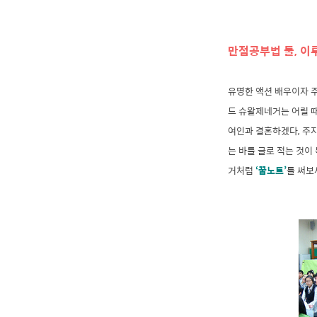
만점공부법 둘, 이
유명한 액션 배우이자 
드 슈왈제네거는 어릴 
여인과 결혼하겠다, 주지
는 바를 글로 적는 것이
거처럼
‘꿈노트’
를 써보