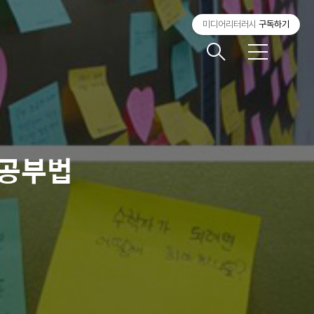
미디어리터러시
구독하기
메
뉴
점공부법